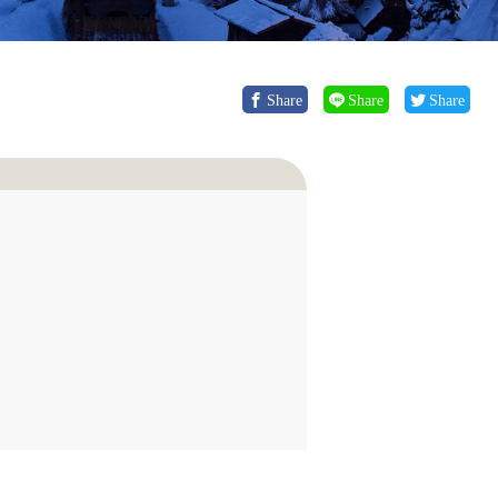
Share
Share
Share