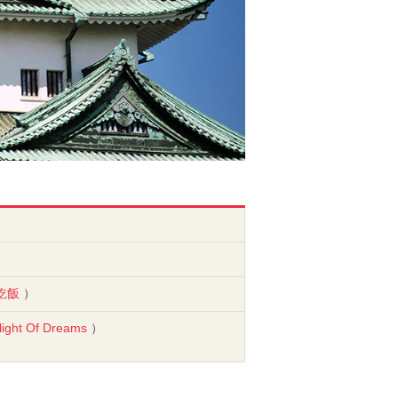
吃飯
）
light Of Dreams
）