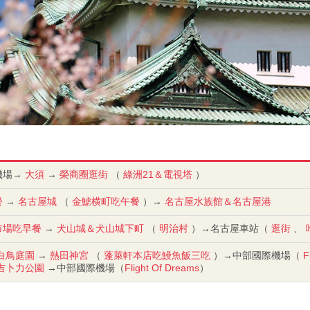
機場→
大須
→
榮商圈逛街
（
綠洲21＆電視塔
）
餐
→
名古屋城
（
金鯱横町吃午餐
）→
名古屋水族館＆名古屋港
市場吃早餐
→
犬山城＆犬山城下町
（
明治村
）→名古屋車站（
逛街
、
白鳥庭園
→
熱田神宮
（
蓬萊軒本店吃鰻魚飯三吃
）→中部國際機場（
F
吉卜力公園
→中部國際機場（
Flight Of Dreams
）