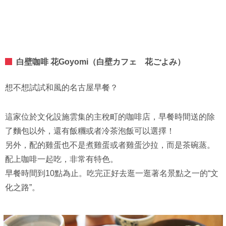
白壁咖啡 花Goyomi（白壁カフェ 花ごよみ）
想不想試試和風的名古屋早餐？
這家位於文化設施雲集的主稅町的咖啡店，早餐時間送的除
了麵包以外，還有飯糰或者冷茶泡飯可以選擇！
另外，配的雞蛋也不是煮雞蛋或者雞蛋沙拉，而是茶碗蒸。
配上咖啡一起吃，非常有特色。
早餐時間到10點為止。吃完正好去逛一逛著名景點之一的“文
化之路”。