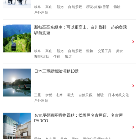
岐阜
高山
觀光
自然景觀
櫻花/紅葉/雪景
體驗
戶外運動
新穗高高空纜車：可以跟高山、白川鄉排一起的奧飛
驒自駕遊
岐阜
高山
觀光
自然景觀
體驗
交通工具
美食
咖啡/甜點
住宿
飯店
日本三重縣體驗活動10選
三重
伊勢・志摩
觀光
自然景觀
體驗
日本傳統文化
戶外運動
名古屋榮商圈購物景點：松坂屋名古屋店、名古屋
PARCO