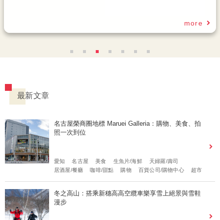
最新文章
名古屋榮商圈地標 Maruei Galleria：購物、美食、拍
照一次到位
愛知
名古屋
美食
生魚片/海鮮
天婦羅/壽司
居酒屋/餐廳
咖啡/甜點
購物
百貨公司/購物中心
超市
冬之高山：搭乘新穗高高空纜車樂享雪上絕景與雪鞋
漫步