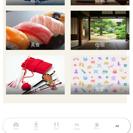
觀光
體驗
美食
住宿
購物
全部
All
Buy
See
Eat
Stay
Do