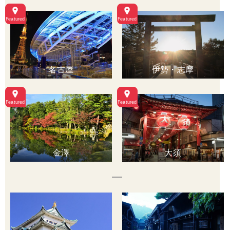
名古屋
伊勢・志摩
金澤
大須