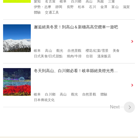
愛知
名古屋
岐阜
白川鄉
高山
馬籠
三重
伊勢・志摩
靜岡
長野
松本
石川
金澤
富山
滋賀
體驗
交通工具
邂逅絕美冬景！到高山＆新穗高高空纜車一遊吧
岐阜
高山
觀光
自然景觀
櫻花/紅葉/雪景
美食
日式美食/日式甜點
燒肉/牛排
住宿
溫泉飯店
冬天到高山、白川鄉必看！岐阜縣絕美燈光秀...
岐阜
白川鄉
高山
觀光
自然景觀
體驗
日本傳統文化
Next