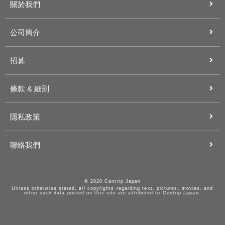
關於我們
公司簡介
招募
條款 & 細則
隱私政策
聯絡我們
© 2020 Centrip Japan
Unless otherwise stated, all copyrights regarding text, pictures, movies, and
other such data posted on this site are attributed to Centrip Japan.