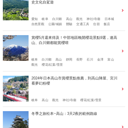
史文化自駕遊
愛知
岐阜
白川鄉
高山
觀光
神社/寺廟
日本城
自然景觀
公園/城鎮
體驗
交通工具
住宿
飯店
賞櫻5月還來得及！中部地區晚開櫻花景點9選，連高
山、白川鄉都能賞櫻唷
岐阜
白川鄉
高山
靜岡
長野
石川
金澤
富山
觀光
櫻花/紅葉/雪景
2024年日本高山市賞櫻景點推薦，到高山陣屋、宮川
看夢幻粉櫻
岐阜
高山
觀光
神社/寺廟
櫻花/紅葉/雪景
冬季之旅松本~高山：3天2夜的範例路線