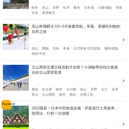
岐阜
高山
長野
松本
觀光
日本城
公園/城鎮
美食
住宿
溫泉飯店
高山和飛驒古川5~6月推薦景點，草莓、香腸吃到飽的
自然之旅
高山
體驗
其他
美食
日式美食/日式甜點
咖啡/甜點
燒肉/牛排
立山黑部交通怎樣規劃才划算？小測驗帶你找出最適
合的立山黑部套票
愛知
名古屋
岐阜
白川鄉
高山
長野
石川
金澤
富山
立山黑部
福井
觀光
交通工具
2023最新！日本中部旅遊必備「昇龍道巴士周遊券」
使用法、行程一次搞懂