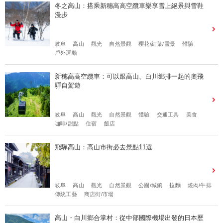
冬之高山：搭乘新穗高高空纜車樂享雪上絕景與雪鞋
漫步
岐阜
高山
觀光
自然景觀
櫻花/紅葉/雪景
體驗
戶外運動
新穗高高空纜車：可以跟高山、白川鄉排一起的奧飛
驒自駕遊
岐阜
高山
觀光
自然景觀
體驗
交通工具
美食
咖啡/甜點
住宿
飯店
飛驒高山：高山市街必去景點11選
岐阜
高山
觀光
自然景觀
公園/城鎮
拉麵
燒肉/牛排
傳統工藝
商店街/市場
高山・白川鄉合掌村：從中部國際機場出發的日本歷