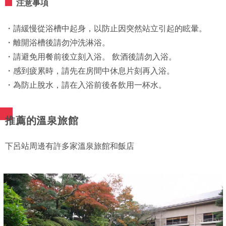
注意事項
・請緩慢從浴槽中起身，以防止因突然站立引起的眩暈。
・離開浴槽後請勿沖洗淋浴。
・請避免用餐前後立刻入浴。 飲酒後請勿入浴。
・感到疲累時，請先在房間中休息片刻再入浴。
・為防止脫水，請在入浴前後各飲用一杯水。
推薦的溫泉旅館
下呂站周邊有許多家溫泉旅館和飯店