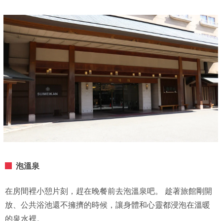
泡溫泉
在房間裡小憩片刻，趕在晚餐前去泡溫泉吧。 趁著旅館剛開
放、公共浴池還不擁擠的時候，讓身體和心靈都浸泡在溫暖
的泉水裡。