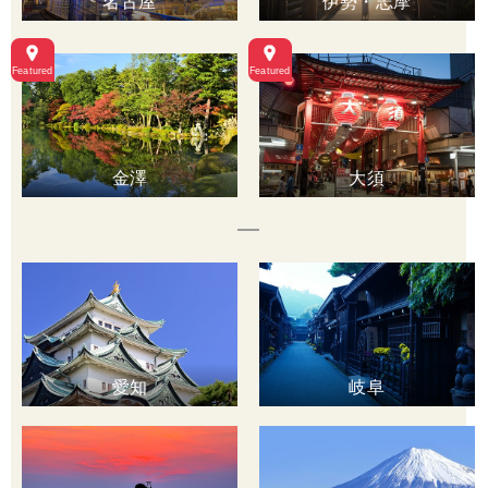
名古屋
伊勢・志摩
金澤
大須
愛知
岐阜