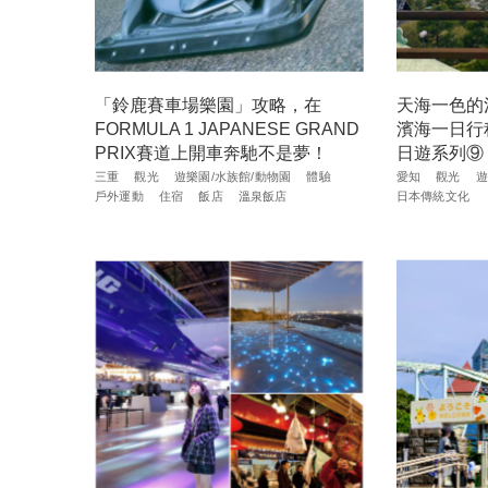
「鈴鹿賽車場樂園」攻略，在
天海一色的
FORMULA 1 JAPANESE GRAND
濱海一日行
PRIX賽道上開車奔馳不是夢！
日遊系列⑨
三重
觀光
遊樂園/水族館/動物園
體驗
愛知
觀光
遊
戶外運動
住宿
飯店
溫泉飯店
日本傳統文化