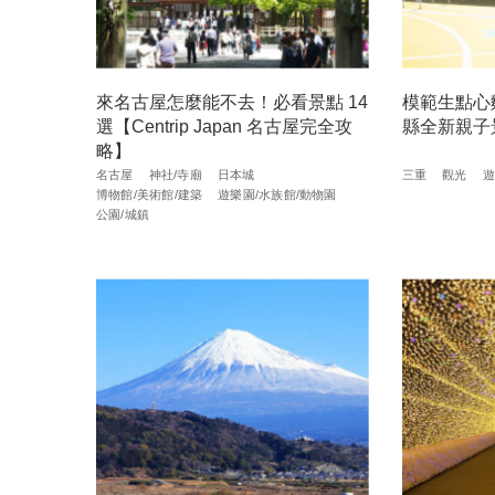
來名古屋怎麼能不去！必看景點 14
模範生點心
選【Centrip Japan 名古屋完全攻
縣全新親子
略】
名古屋
神社/寺廟
日本城
三重
觀光
遊
博物館/美術館/建築
遊樂園/水族館/動物園
公園/城鎮