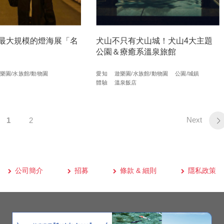
最大規模的燈海展「名
犬山不只有犬山城！犬山4大主題
公園＆療癒系溫泉旅館
樂園/水族館/動物園
愛知
遊樂園/水族館/動物園
公園/城鎮
體驗
溫泉飯店
Next
1
2
公司簡介
招募
條款 & 細則
隱私政策