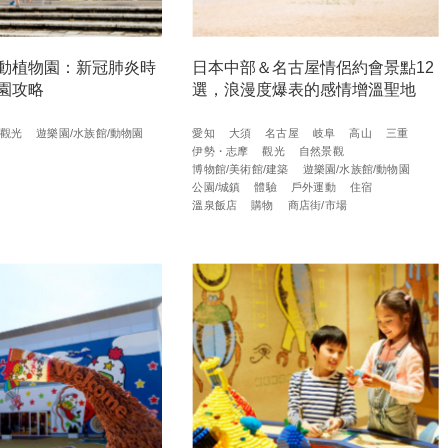
動植物園：新冠肺炎時
日本中部＆名古屋情侶約會景點12
園攻略
選，浪漫度爆表的感情增溫聖地
觀光
遊樂園/水族館/動物園
愛知
大須
名古屋
岐阜
高山
三重
伊勢・志摩
觀光
自然景觀
博物館/美術館/建築
遊樂園/水族館/動物園
公園/城鎮
體驗
戶外運動
住宿
溫泉飯店
購物
商店街/市場