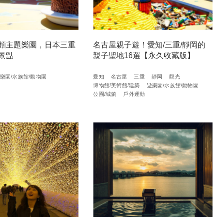
麵主題樂園，日本三重
名古屋親子遊！愛知/三重/靜岡的
景點
親子聖地16選【永久收藏版】
樂園/水族館/動物園
愛知
名古屋
三重
靜岡
觀光
博物館/美術館/建築
遊樂園/水族館/動物園
公園/城鎮
戶外運動