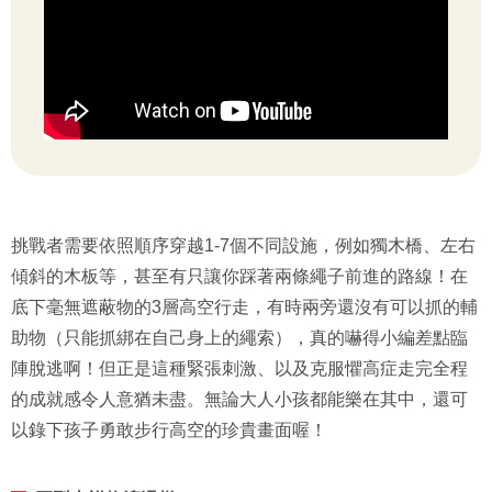
挑戰者需要依照順序穿越1-7個不同設施，例如獨木橋、左右
傾斜的木板等，甚至有只讓你踩著兩條繩子前進的路線！在
底下毫無遮蔽物的3層高空行走，有時兩旁還沒有可以抓的輔
助物（只能抓綁在自己身上的繩索），真的嚇得小編差點臨
陣脫逃啊！但正是這種緊張刺激、以及克服懼高症走完全程
的成就感令人意猶未盡。無論大人小孩都能樂在其中，還可
以錄下孩子勇敢步行高空的珍貴畫面喔！