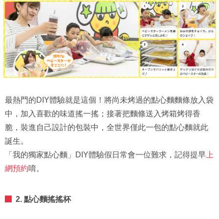
最熱門的DIY體驗就是這個！將尚未烤過的點心麵麵條放入袋
中，加入喜歡的味道搖一搖；接著把麵條送入烤箱烤得香
脆，裝進自己設計的包裝中，全世界僅此一包的點心麵就此
誕生。
「我的獨家點心麵」DIY體驗假日常會一位難求，記得提早
上
網預約
唷。
2. 點心麵搖搖杯