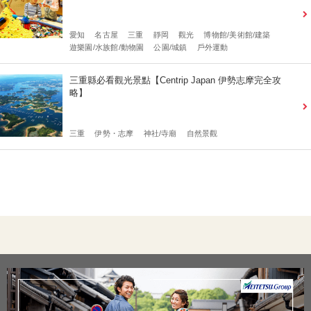
愛知
名古屋
三重
靜岡
觀光
博物館/美術館/建築
遊樂園/水族館/動物園
公園/城鎮
戶外運動
三重縣必看觀光景點【Centrip Japan 伊勢志摩完全攻
略】
三重
伊勢・志摩
神社/寺廟
自然景觀