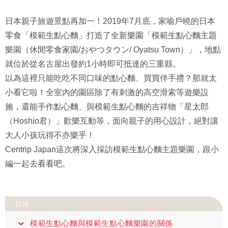
日本親子旅遊景點再加一！2019年7月底，家喻戶曉的日本
零食「模範生點心麵」打造了全新樂園「模範生點心麵主題
樂園（休閒零食家園/おやつタウン/ Oyatsu Town）」，地點
就位於從名古屋出發約1小時即可抵達的三重縣。
以為這裡只能吃吃不同口味的點心麵、買買伴手禮？那就太
小看它啦！全室內的園區除了有刺激的高空滑索等遊樂設
施，還能手作點心麵、與模範生點心麵的吉祥物「星太郎
（Hoshio君）」歡樂互動等，面向親子的用心設計，絕對讓
大人小孩玩得不亦樂乎！
Centrip Japan這次將深入採訪模範生點心麵主題樂園，跟小
編一起去看看吧。
目錄
模範生點心麵與模範生點心麵樂園的關係