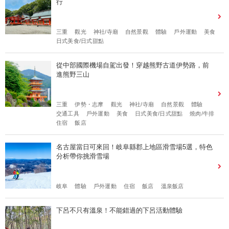
行
三重
觀光
神社/寺廟
自然景觀
體驗
戶外運動
美食
日式美食/日式甜點
從中部國際機場自駕出發！穿越熊野古道伊勢路，前
進熊野三山
三重
伊勢・志摩
觀光
神社/寺廟
自然景觀
體驗
交通工具
戶外運動
美食
日式美食/日式甜點
燒肉/牛排
住宿
飯店
名古屋當日可來回！岐阜縣郡上地區滑雪場5選，特色
分析帶你挑滑雪場
岐阜
體驗
戶外運動
住宿
飯店
溫泉飯店
下呂不只有溫泉！不能錯過的下呂活動體驗