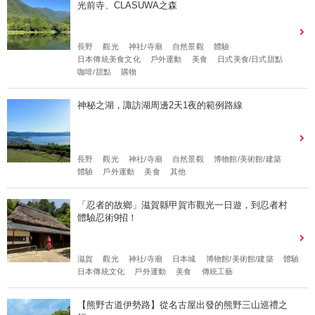
光前寺、CLASUWA之森
長野
觀光
神社/寺廟
自然景觀
體驗
日本傳統美食文化
戶外運動
美食
日式美食/日式甜點
咖啡/甜點
購物
神秘之湖，諏訪湖周邊2天1夜的範例路線
長野
觀光
神社/寺廟
自然景觀
博物館/美術館/建築
體驗
戶外運動
美食
其他
「忍者的故鄉」滋賀縣甲賀市觀光一日遊，到忍者村
體驗忍術9招！
滋賀
觀光
神社/寺廟
日本城
博物館/美術館/建築
體驗
日本傳統文化
戶外運動
美食
傳統工藝
【熊野古道伊勢路】從名古屋出發的熊野三山巡禮之