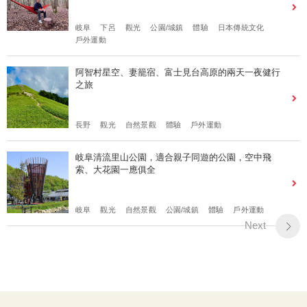
岐阜
下呂
觀光
公園/城鎮
體驗
日本傳統文化
戶外運動
阿智村星空、妻籠宿、富士見台高原的兩天一夜健行
之旅
長野
觀光
自然景觀
體驗
戶外運動
岐阜清流里山公園，適合親子同遊的公園，空中飛
索、大花園一應俱全
岐阜
觀光
自然景觀
公園/城鎮
體驗
戶外運動
Next