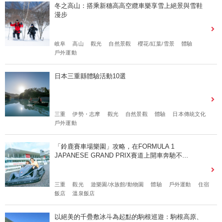
冬之高山：搭乘新穗高高空纜車樂享雪上絕景與雪鞋
漫步
岐阜
高山
觀光
自然景觀
櫻花/紅葉/雪景
體驗
戶外運動
日本三重縣體驗活動10選
三重
伊勢・志摩
觀光
自然景觀
體驗
日本傳統文化
戶外運動
「鈴鹿賽車場樂園」攻略，在FORMULA 1
JAPANESE GRAND PRIX賽道上開車奔馳不...
三重
觀光
遊樂園/水族館/動物園
體驗
戶外運動
住宿
飯店
溫泉飯店
以絕美的千疊敷冰斗為起點的駒根巡遊：駒根高原、