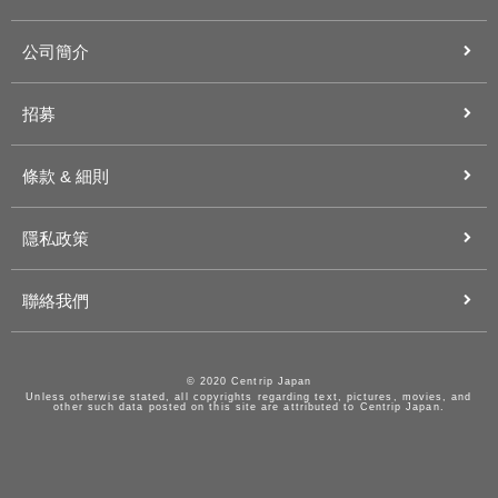
公司簡介
招募
條款 & 細則
隱私政策
聯絡我們
© 2020 Centrip Japan
Unless otherwise stated, all copyrights regarding text, pictures, movies, and
other such data posted on this site are attributed to Centrip Japan.