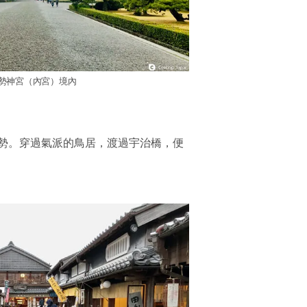
勢神宮（內宮）境內
勢。穿過氣派的鳥居，渡過宇治橋，便