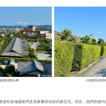
御城番屋敷全貌
石板路兩側灌
敷是松坂城護衛們及其家屬居住的武家住宅。現在，他們的後代