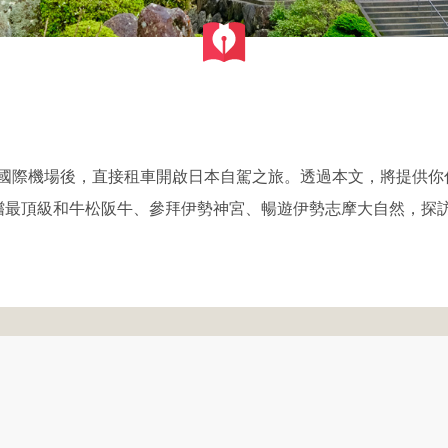
際機場後，直接租車開啟日本自駕之旅。透過本文，將提供你住宿三重
ki Hotels），品嚐最頂級和牛松阪牛、參拜伊勢神宮、暢遊伊勢志摩大