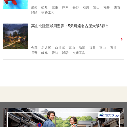
愛知
岐阜
三重
靜岡
長野
石川
富山
福井
滋賀
體驗
交通工具
高山北陸區域周遊券：5天玩遍名古屋大阪8縣市
金澤
名古屋
白川鄉
高山
滋賀
福井
富山
石川
長野
岐阜
愛知
體驗
交通工具