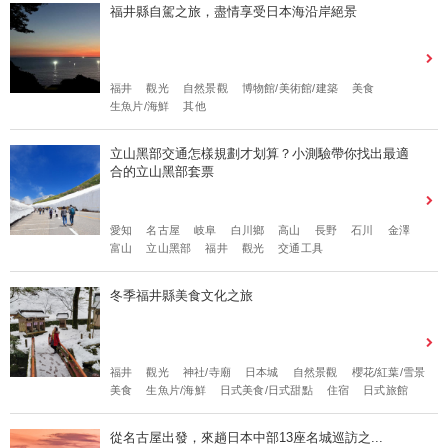
福井縣自駕之旅，盡情享受日本海沿岸絕景
福井
觀光
自然景觀
博物館/美術館/建築
美食
生魚片/海鮮
其他
立山黑部交通怎樣規劃才划算？小測驗帶你找出最適
合的立山黑部套票
愛知
名古屋
岐阜
白川鄉
高山
長野
石川
金澤
富山
立山黑部
福井
觀光
交通工具
冬季福井縣美食文化之旅
福井
觀光
神社/寺廟
日本城
自然景觀
櫻花/紅葉/雪景
美食
生魚片/海鮮
日式美食/日式甜點
住宿
日式旅館
從名古屋出發，來趟日本中部13座名城巡訪之...