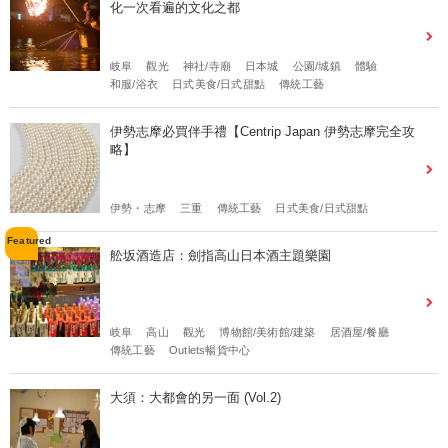
化一次看遍的文化之都
岐阜
觀光
神社/寺廟
日本城
公園/城鎮
體驗
和服/浴衣
日式美食/日式甜點
傳統工藝
伊勢志摩必買伴手禮【Centrip Japan 伊勢志摩完全攻
略】
伊勢・志摩
三重
傳統工藝
日式美食/日式甜點
舩坂酒造店：劍指高山日本酒主題樂園
岐阜
高山
觀光
博物館/美術館/建築
居酒屋/餐廳
傳統工藝
Outlets暢貨中心
大須：大都會的另一面 (Vol.2)