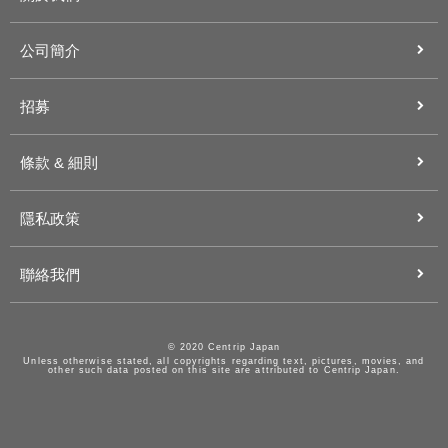
公司簡介
招募
條款 & 細則
隱私政策
聯絡我們
© 2020 Centrip Japan
Unless otherwise stated, all copyrights regarding text, pictures, movies, and
other such data posted on this site are attributed to Centrip Japan.