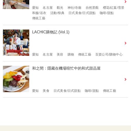
愛知
名古屋
觀光
神社/寺廟
自然景觀
櫻花/紅葉/雪景
和服/浴衣
活動/祭典
日式美食/日式甜點
咖啡/甜點
傳統工藝
LACHIC購物記 (Vol.1)
愛知
名古屋
美容
購物
傳統工藝
百貨公司/購物中心
和之間：隱藏在機場喧忙中的和式甜品屋
愛知
美食
日式美食/日式甜點
咖啡/甜點
傳統工藝