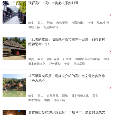
飛驒高山：高山市街必去景點11選
岐阜
高山
觀光
自然景觀
公園/城鎮
拉麵
燒肉/牛排
傳統工藝
商店街/市場
「忍者的故鄉」滋賀縣甲賀市觀光一日遊，到忍者村
體驗忍術9招！
滋賀
觀光
神社/寺廟
日本城
博物館/美術館/建築
體驗
日本傳統文化
戶外運動
美食
傳統工藝
才不跟觀光客擠！網紅沒介紹的高山市文青散步路線
「松倉地區」
岐阜
高山
自然景觀
體驗
日本傳統文化
美食
咖啡/甜點
購物
傳統工藝
名古屋出發約20分鐘就到！「岐阜市」歷史與現代文