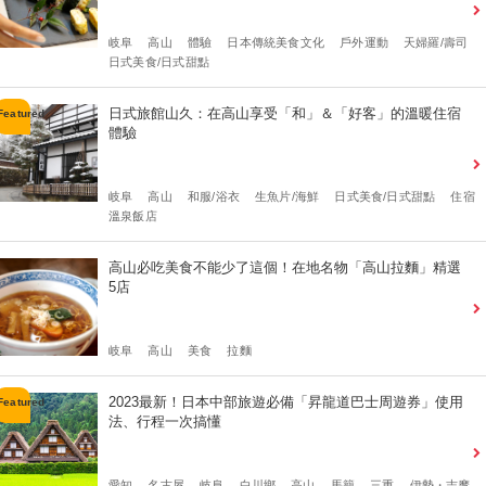
岐阜
高山
體驗
日本傳統美食文化
戶外運動
天婦羅/壽司
日式美食/日式甜點
日式旅館山久：在高山享受「和」＆「好客」的溫暖住宿
體驗
岐阜
高山
和服/浴衣
生魚片/海鮮
日式美食/日式甜點
住宿
溫泉飯店
高山必吃美食不能少了這個！在地名物「高山拉麵」精選
5店
岐阜
高山
美食
拉麵
2023最新！日本中部旅遊必備「昇龍道巴士周遊券」使用
法、行程一次搞懂
愛知
名古屋
岐阜
白川鄉
高山
馬籠
三重
伊勢・志摩