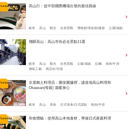
高山行：從中部國際機場出發的最佳路線
岐阜
高山
觀光
自然景觀
博物館/美術館/建築
公園/城鎮
飛驒高山：高山市街必去景點11選
岐阜
高山
觀光
自然景觀
公園/城鎮
拉麵
燒肉/牛排
傳統工藝
商店街/市場
京屋鄉土料理店：圍坐圍爐裡，讓道地高山料理和
Okaasan(母親) 溫暖身心
岐阜
高山
美食
日式美食/日式甜點
燒肉/牛排
和食體驗：使用高山本地食材，學做日式家庭料理