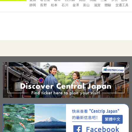
靜岡
長野
松本
石川
金澤
富山
滋賀
體驗
交通工具