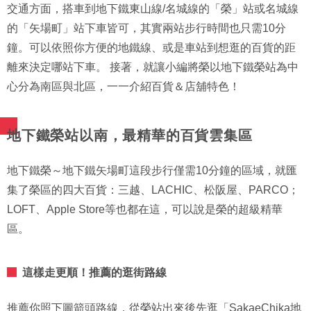
交通方面，搭車到地下鐵東山線/名城線的「榮」站或名城線
的「矢場町」站下車皆可，其實兩站步行時間也只需10分
鐘。可以依照你方便的地鐵線、或是車站到想逛的百貨的距
離來決定哪站下車。 接著，就讓小編將榮以地下鐵榮站為中
心分為南區與北區，一一介紹百貨＆店舖特色！
地下鐵榮站以南，最精華的百貨雲集區
地下鐵榮～地下鐵矢場町這段步行僅需10分鐘的區域，就匯
集了榮區的四大百貨：三越、LACHIC、松阪屋、PARCO；
LOFT、Apple Store等也都在這，可以說是榮的超級精華
區。
這樣走更順！推薦的逛街路線
推薦你照下圖箭頭路線，從榮站出來後先逛「SakaeChika地