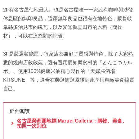
2F有名古屋佔地最大、也是名古屋唯一一家設有咖啡與沙發
休息區的無印良品，這家無印良品也很有在地特色，販售岐
阜縣多治見市的磁瓦，以及愛知縣豐田市的木料（間伐
材），可以在這悠閒的挖寶。
3F是嚴選餐廳區，每家店都兼顧了質感與特色，除了大家熟
悉的燒肉店敘敘苑，還有選用愛知縣食材的「とんこつカル
ボ」、使用100%健康米油精心製作的「天婦羅酒場
KITSUNE」等，適合在榮逛街逛累後到此享用精緻美食犒賞
自己。
延伸閱讀
名古屋榮商圈地標 Maruei Galleria：購物、美食、
拍照一次到位