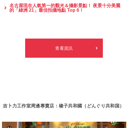
名古屋現在人氣第一的觀光＆攝影景點！ 夜景十分美麗
的「綠洲 21」最佳拍攝地點 Top 6！
查看資訊
吉卜力工作室周邊專賣店：橡子共和國（どんぐり共和国）