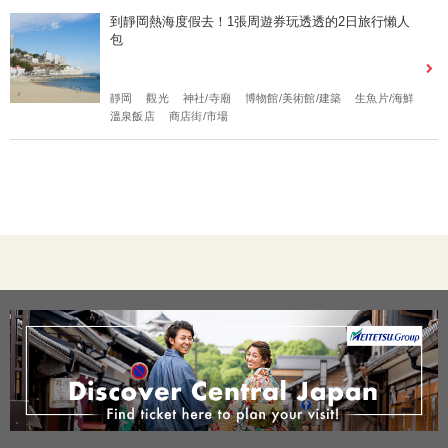
到靜岡熱海度假去！1張周遊券玩透透的2日旅行懶人
包
靜岡
觀光
神社/寺廟
博物館/美術館/建築
生魚片/海鮮
溫泉飯店
商店街/市場