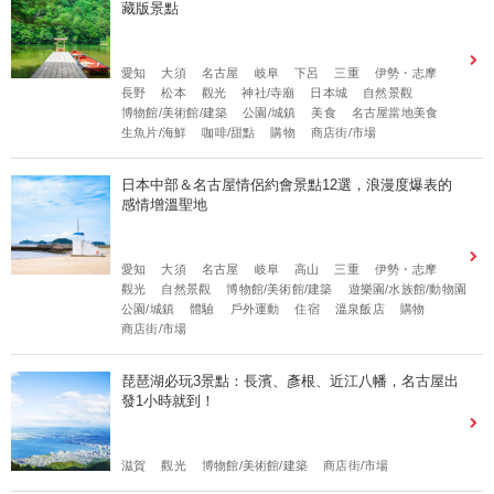
藏版景點
愛知
大須
名古屋
岐阜
下呂
三重
伊勢・志摩
長野
松本
觀光
神社/寺廟
日本城
自然景觀
博物館/美術館/建築
公園/城鎮
美食
名古屋當地美食
生魚片/海鮮
咖啡/甜點
購物
商店街/市場
日本中部＆名古屋情侶約會景點12選，浪漫度爆表的
感情增溫聖地
愛知
大須
名古屋
岐阜
高山
三重
伊勢・志摩
觀光
自然景觀
博物館/美術館/建築
遊樂園/水族館/動物園
公園/城鎮
體驗
戶外運動
住宿
溫泉飯店
購物
商店街/市場
琵琶湖必玩3景點：長濱、彥根、近江八幡，名古屋出
發1小時就到！
滋賀
觀光
博物館/美術館/建築
商店街/市場