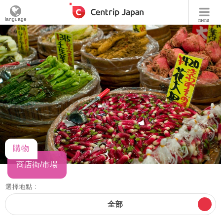
language
menu
購物
商店街/市場
選擇地點 :
全部