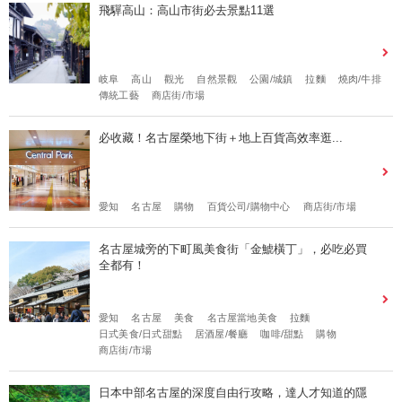
飛驒高山：高山市街必去景點11選
岐阜
高山
觀光
自然景觀
公園/城鎮
拉麵
燒肉/牛排
傳統工藝
商店街/市場
必收藏！名古屋榮地下街＋地上百貨高效率逛...
愛知
名古屋
購物
百貨公司/購物中心
商店街/市場
名古屋城旁的下町風美食街「金鯱橫丁」，必吃必買
全都有！
愛知
名古屋
美食
名古屋當地美食
拉麵
日式美食/日式甜點
居酒屋/餐廳
咖啡/甜點
購物
商店街/市場
日本中部名古屋的深度自由行攻略，達人才知道的隱