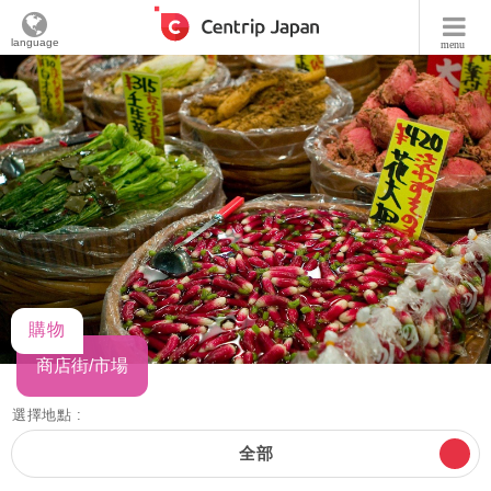
language
menu
購物
商店街/市場
選擇地點 :
全部