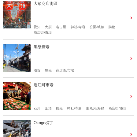
大須商店街區
愛知
大須
名古屋
神社/寺廟
公園/城鎮
購物
商店街/市場
黑壁廣場
滋賀
觀光
商店街/市場
近江町市場
石川
金澤
觀光
神社/寺廟
生魚片/海鮮
商店街/市場
Okage橫丁