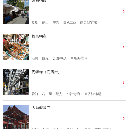
宮川朝市
岐阜
高山
觀光
傳統工藝
商店街/市場
輪島朝市
石川
觀光
公園/城鎮
商店街/市場
円頓寺（商店街）
愛知
名古屋
觀光
神社/寺廟
商店街/市場
大須觀音寺