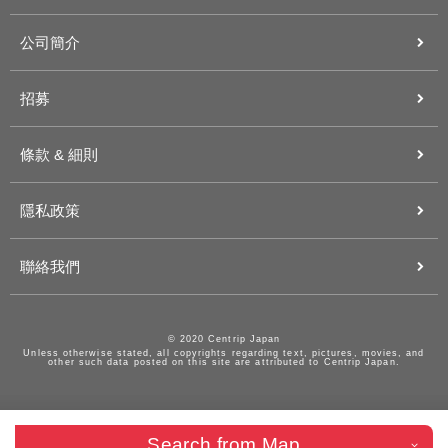
公司簡介
招募
條款 & 細則
隱私政策
聯絡我們
© 2020 Centrip Japan
Unless otherwise stated, all copyrights regarding text, pictures, movies, and
other such data posted on this site are attributed to Centrip Japan.
Search from Map