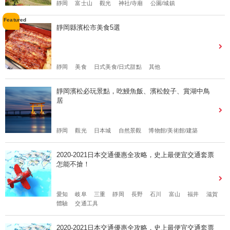
靜岡
富士山
觀光
神社/寺廟
公園/城鎮
靜岡縣濱松市美食5選
靜岡
美食
日式美食/日式甜點
其他
靜岡濱松必玩景點，吃鰻魚飯、濱松餃子、賞湖中鳥
居
靜岡
觀光
日本城
自然景觀
博物館/美術館/建築
2020-2021日本交通優惠全攻略，史上最便宜交通套票
怎能不搶！
愛知
岐阜
三重
靜岡
長野
石川
富山
福井
滋賀
體驗
交通工具
2020-2021日本交通優惠全攻略，史上最便宜交通套票