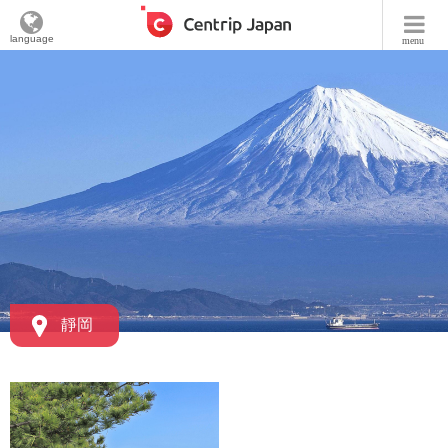
language
menu
靜岡