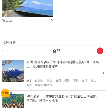
富士山
選擇目的 :
全部
賞櫻5月還來得及！中部地區晚開櫻花景點9選，連高
山、白川鄉都能賞櫻唷
岐阜
白川鄉
高山
靜岡
長野
石川
金澤
富山
觀光
櫻花/紅葉/雪景
2023最新！日本中部旅遊必備「昇龍道巴士周遊券」
使用法、行程一次搞懂