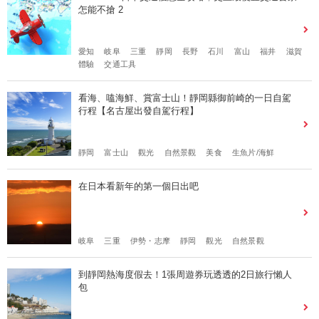
怎能不搶 2
愛知
岐阜
三重
靜岡
長野
石川
富山
福井
滋賀
體驗
交通工具
看海、嗑海鮮、賞富士山！靜岡縣御前崎的一日自駕
行程【名古屋出發自駕行程】
靜岡
富士山
觀光
自然景觀
美食
生魚片/海鮮
在日本看新年的第一個日出吧
岐阜
三重
伊勢・志摩
靜岡
觀光
自然景觀
到靜岡熱海度假去！1張周遊券玩透透的2日旅行懶人
包