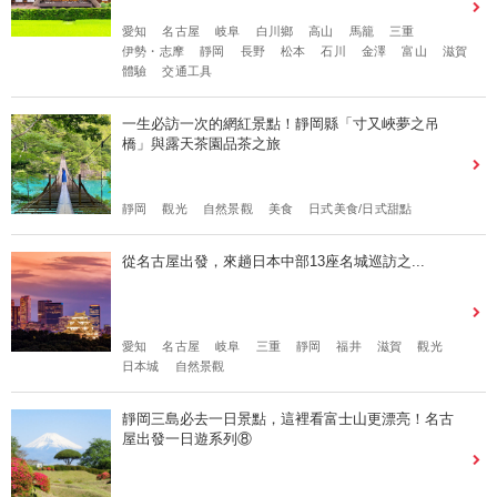
愛知
名古屋
岐阜
白川鄉
高山
馬籠
三重
伊勢・志摩
靜岡
長野
松本
石川
金澤
富山
滋賀
體驗
交通工具
一生必訪一次的網紅景點！靜岡縣「寸又峽夢之吊
橋」與露天茶園品茶之旅
靜岡
觀光
自然景觀
美食
日式美食/日式甜點
從名古屋出發，來趟日本中部13座名城巡訪之...
愛知
名古屋
岐阜
三重
靜岡
福井
滋賀
觀光
日本城
自然景觀
靜岡三島必去一日景點，這裡看富士山更漂亮！名古
屋出發一日遊系列⑧