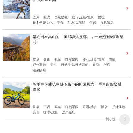
金澤
觀光
自然景觀
櫻花/紅葉/雪景
體驗
日本傳統文化
美食
生魚片/海鮮
住宿
溫泉飯店
鄰近日本高山的「奧飛驒溫泉鄉」，一天泡遍5個溫泉
村
岐阜
高山
觀光
自然景觀
櫻花/紅葉/雪景
體驗
戶外運動
美食
日式美食/日式甜點
住宿
飯店
溫泉飯店
騎單車享受岐阜縣下呂市的田園風光！單車甜點巡禮
體驗
岐阜
下呂
觀光
自然景觀
公園/城鎮
體驗
戶外運動
美食
咖啡/甜點
溫泉飯店
Next