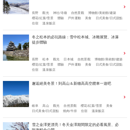
長野
觀光
神社/寺廟
自然景觀
博物館/美術館/建築
櫻花/紅葉/雪景
體驗
戶外運動
美食
日式美食/日式甜點
住宿
溫泉飯店
冬之松本的必玩路線：雪中松本城、冰雕展覽、冰瀑
徒步體驗
長野
松本
觀光
日本城
自然景觀
博物館/美術館/建築
櫻花/紅葉/雪景
體驗
戶外運動
美食
日式美食/日式甜點
住宿
溫泉飯店
邂逅絕美冬景！到高山＆新穗高高空纜車一遊吧
岐阜
高山
觀光
自然景觀
櫻花/紅葉/雪景
美食
日式美食/日式甜點
燒肉/牛排
住宿
溫泉飯店
雪之金澤更漂亮！冬天金澤期間限定的必看風景、必
吃海鮮全公開