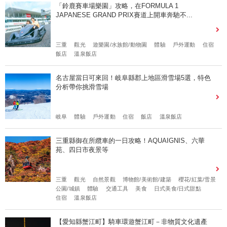
「鈴鹿賽車場樂園」攻略，在FORMULA 1
JAPANESE GRAND PRIX賽道上開車奔馳不...
三重
觀光
遊樂園/水族館/動物園
體驗
戶外運動
住宿
飯店
溫泉飯店
名古屋當日可來回！岐阜縣郡上地區滑雪場5選，特色
分析帶你挑滑雪場
岐阜
體驗
戶外運動
住宿
飯店
溫泉飯店
三重縣御在所纜車的一日攻略！AQUAIGNIS、六華
苑、四日市夜景等
三重
觀光
自然景觀
博物館/美術館/建築
櫻花/紅葉/雪景
公園/城鎮
體驗
交通工具
美食
日式美食/日式甜點
住宿
溫泉飯店
【愛知縣蟹江町】騎車環遊蟹江町－非物質文化遺產