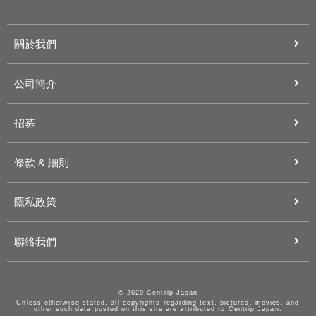
關於我們
公司簡介
招募
條款 & 細則
隱私政策
聯絡我們
© 2020 Centrip Japan
Unless otherwise stated, all copyrights regarding text, pictures, movies, and
other such data posted on this site are attributed to Centrip Japan.