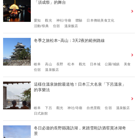
「須成祭」的舞台
愛知
觀光
神社/寺廟
體驗
日本傳統美食文化
活動/祭典
住宿
溫泉飯店
冬季之旅松本~高山：3天2夜的範例路線
岐阜
高山
長野
松本
觀光
日本城
公園/城鎮
美食
住宿
溫泉飯店
這樣住溫泉旅館最道地！日本三大名泉「下呂溫泉」
的享樂法
岐阜
下呂
觀光
神社/寺廟
自然景觀
住宿
溫泉飯店
日式旅館
冬日必遊的長野縣諏訪湖，來踏雪鞋訪酒窖賞冰湖奇
景