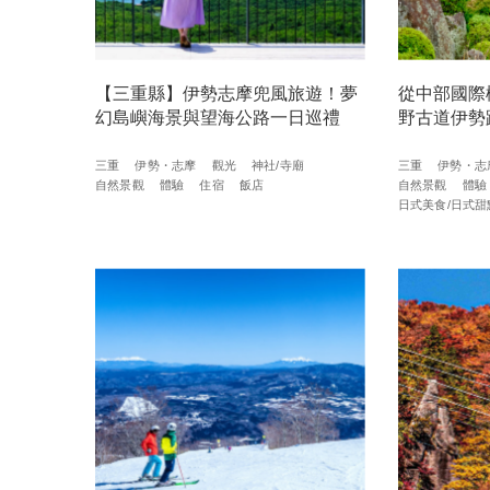
【三重縣】伊勢志摩兜風旅遊！夢
從中部國際
幻島嶼海景與望海公路一日巡禮
野古道伊勢
三重
伊勢・志摩
觀光
神社/寺廟
三重
伊勢・志
自然景觀
體驗
住宿
飯店
自然景觀
體驗
日式美食/日式甜