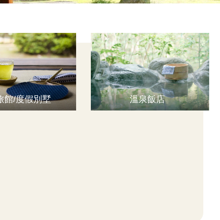
旅館/度假別墅
溫泉飯店