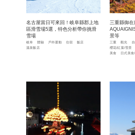
名古屋當日可來回！岐阜縣郡上地
三重縣御在
區滑雪場5選，特色分析帶你挑滑
AQUAIG
雪場
景等
岐阜
體驗
戶外運動
住宿
飯店
三重
觀光
自
溫泉飯店
櫻花/紅葉/雪景
美食
日式美食