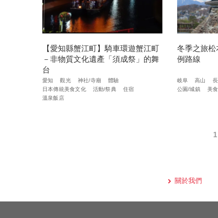
【愛知縣蟹江町】騎車環遊蟹江町
冬季之旅松
－非物質文化遺產「須成祭」的舞
例路線
台
愛知
觀光
神社/寺廟
體驗
岐阜
高山
長
日本傳統美食文化
活動/祭典
住宿
公園/城鎮
美
溫泉飯店
1
關於我們