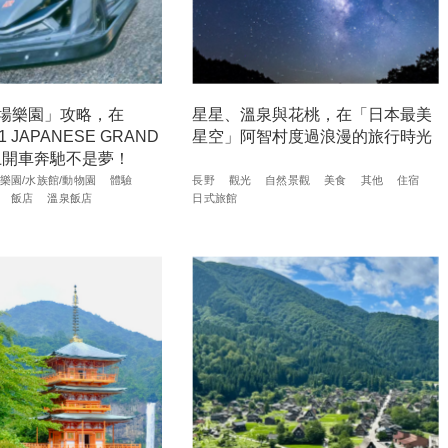
場樂園」攻略，在
星星、溫泉與花桃，在「日本最美
1 JAPANESE GRAND
星空」阿智村度過浪漫的旅行時光
道上開車奔馳不是夢！
樂園/水族館/動物園
體驗
長野
觀光
自然景觀
美食
其他
住宿
飯店
溫泉飯店
日式旅館