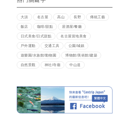
熱門關鍵字
大須
名古屋
高山
長野
傳統工藝
飯店
咖啡/甜點
居酒屋/餐廳
日式美食/日式甜點
名古屋當地美食
戶外運動
交通工具
公園/城鎮
遊樂園/水族館/動物園
博物館/美術館/建築
自然景觀
神社/寺廟
中山道