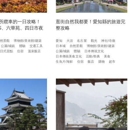
所纜車的一日攻略！
逛街自然我都要！愛知縣的旅遊完
NIS、六華苑、四日市夜
整攻略
然景觀
博物館/美術館/建築
愛知
大須
名古屋
觀光
神社/寺廟
公園/城鎮
體驗
交通工具
日本城
自然景觀
博物館/美術館/建築
/日式甜點
住宿
溫泉飯店
公園/城鎮
體驗
日本傳統文化
日本傳統美食文化
活動/祭典
美食
生魚片/海鮮
住宿
飯店
購物
超市