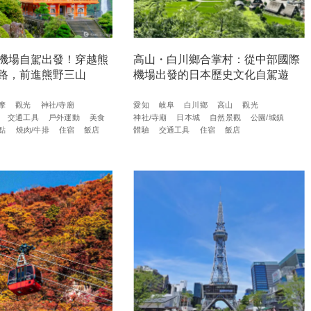
機場自駕出發！穿越熊
高山・白川鄉合掌村：從中部國際
路，前進熊野三山
機場出發的日本歷史文化自駕遊
摩
觀光
神社/寺廟
愛知
岐阜
白川鄉
高山
觀光
交通工具
戶外運動
美食
神社/寺廟
日本城
自然景觀
公園/城鎮
點
燒肉/牛排
住宿
飯店
體驗
交通工具
住宿
飯店