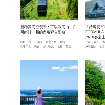
新穗高高空纜車：可以跟高山、白
「鈴鹿賽車
川鄉排一起的奧飛驒自駕遊
FORMULA 
PRIX賽
岐阜
高山
觀光
自然景觀
體驗
三重
觀光
遊
交通工具
美食
咖啡/甜點
住宿
飯店
戶外運動
住宿