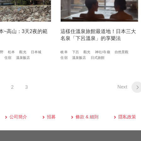
本~高山：3天2夜的範
這樣住溫泉旅館最道地！日本三大
名泉「下呂溫泉」的享樂法
野
松本
觀光
日本城
岐阜
下呂
觀光
神社/寺廟
自然景觀
食
住宿
溫泉飯店
住宿
溫泉飯店
日式旅館
Next
2
3
公司簡介
招募
條款 & 細則
隱私政策