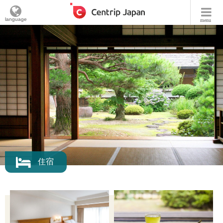
language
menu
住宿