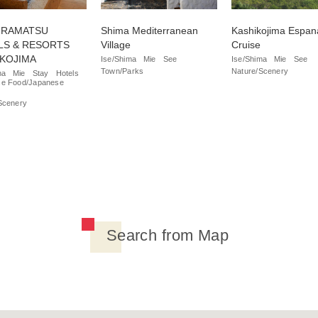
HIRAMATSU
Shima Mediterranean
Kashikojima Espan
LS & RESORTS
Village
Cruise
IKOJIMA
Ise/Shima
Mie
See
Ise/Shima
Mie
See
Town/Parks
Nature/Scenery
ma
Mie
Stay
Hotels
e Food/Japanese
Scenery
Search from Map