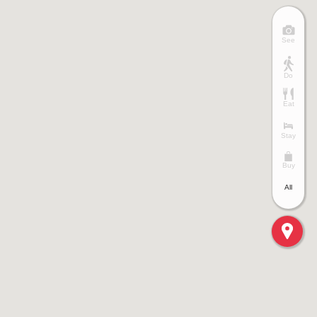
See
Do
Eat
Stay
Buy
All