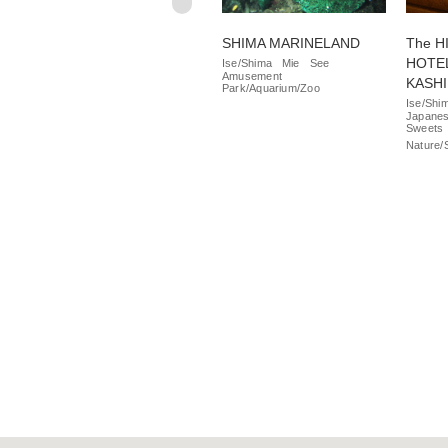
Yokoyama Observation
SHIMA MARINELAND
The 
Deck
HOTE
Ise/Shima
Mie
See
Amusement
KASH
Mie
See
Nature/Scenery
Park/Aquarium/Zoo
Ise/Shi
Japanes
Sweets
Nature/