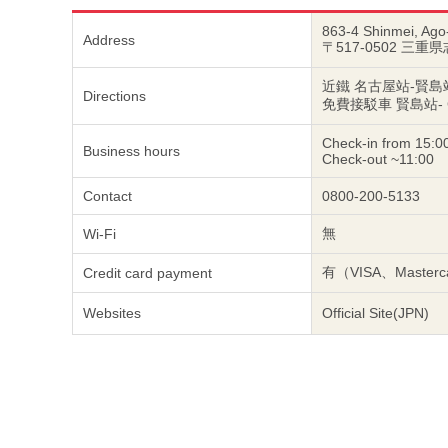
863-4 Shinmei, Ago
Address
〒517-0502 三重
近鐵 名古屋站-賢島
Directions
免費接駁車 賢島站-
Check-in from 15:0
Business hours
Check-out ~11:00
Contact
0800-200-5133
無
Wi-Fi
有（VISA、Masterca
Credit card payment
Websites
Official Site(JPN)