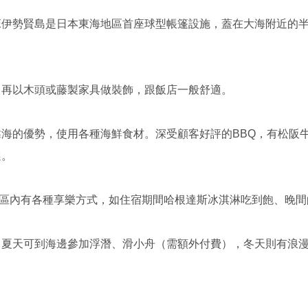
DOME伊勢賢島是日本東海地區首座球型帳篷設施，蓋在大海附近
，再以木頭或藤製家具做裝飾，跟飯店一般舒適。
海的優勢，使用各種海鮮食材。深受顧客好評的BBQ，有松阪
選。
賢島園區內有各種享樂方式，如住宿期間哈根達斯冰淇淋吃到飽、晚
，夏天可到海邊參加浮潛、滑小舟（需額外付費），冬天則有浪