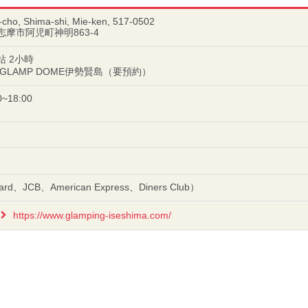
-cho, Shima-shi, Mie-ken, 517-0502
県志摩市阿児町神明863-4
站 2小時
 GLAMP DOME伊勢賢島（要預約）
0~18:00
rd、JCB、American Express、Diners Club）
https://www.glamping-iseshima.com/