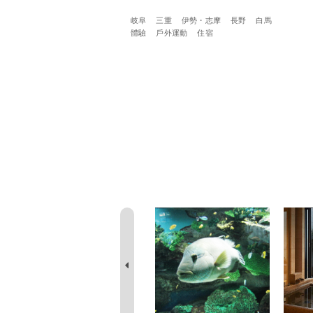
岐阜
三重
伊勢・志摩
長野
白馬
體驗
戶外運動
住宿