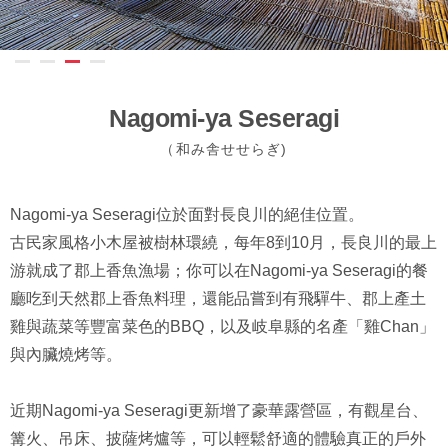
Nagomi-ya Seseragi
（和み舎せせらぎ)
Nagomi-ya Seseragi位於面對長良川的絕佳位置。
古民家風格小木屋被樹林環繞，每年8到10月，長良川的最上
游就成了郡上香魚漁場；你可以在Nagomi-ya Seseragi的餐
廳吃到天然郡上香魚料理，還能品嘗到有飛驒牛、郡上產土
雞與蔬菜等豐富菜色的BBQ，以及岐阜縣的名產「雞Chan」
與內臟燒烤等。
近期Nagomi-ya Seseragi更新增了豪華露營區，有觀星台、
篝火、吊床、披薩烤爐等，可以輕鬆舒適的體驗真正的戶外