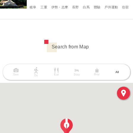
岐阜
三重
伊勢・志摩
長野
白馬
體驗
戶外運動
住宿
Search from Map
All
Buy
See
Eat
Stay
Do