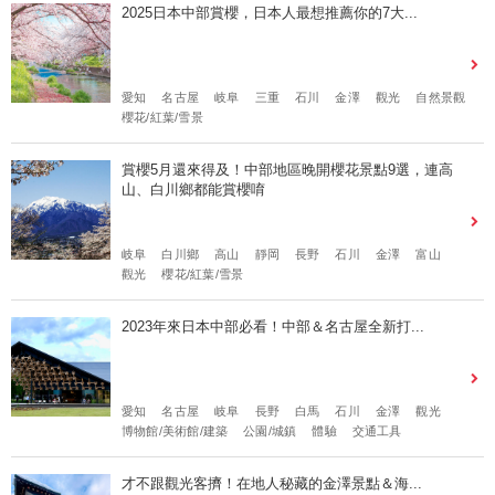
2025日本中部賞櫻，日本人最想推薦你的7大...
愛知
名古屋
岐阜
三重
石川
金澤
觀光
自然景觀
櫻花/紅葉/雪景
賞櫻5月還來得及！中部地區晚開櫻花景點9選，連高
山、白川鄉都能賞櫻唷
岐阜
白川鄉
高山
靜岡
長野
石川
金澤
富山
觀光
櫻花/紅葉/雪景
2023年來日本中部必看！中部＆名古屋全新打...
愛知
名古屋
岐阜
長野
白馬
石川
金澤
觀光
博物館/美術館/建築
公園/城鎮
體驗
交通工具
才不跟觀光客擠！在地人秘藏的金澤景點＆海...