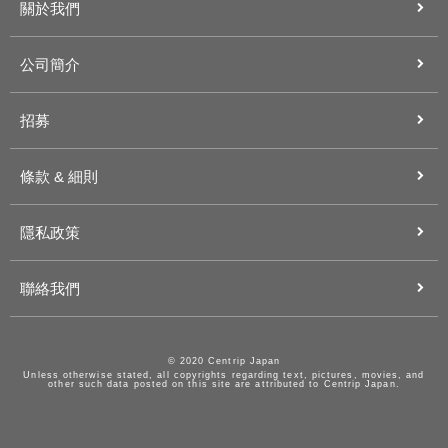
關於我們
公司簡介
招募
條款 & 細則
隱私政策
聯絡我們
© 2020 Centrip Japan
Unless otherwise stated, all copyrights regarding text, pictures, movies, and
other such data posted on this site are attributed to Centrip Japan.