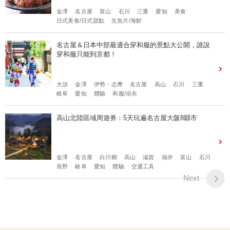
金澤
名古屋
富山
石川
三重
愛知
美食
日式美食/日式甜點
生魚片/海鮮
名古屋＆日本中部最適合穿和服的景點大公開，誰說
穿和服只能到京都！
大須
金澤
伊勢・志摩
名古屋
高山
石川
三重
岐阜
愛知
體驗
和服/浴衣
高山北陸區域周遊券：5天玩遍名古屋大阪8縣市
金澤
名古屋
白川鄉
高山
滋賀
福井
富山
石川
長野
岐阜
愛知
體驗
交通工具
Next