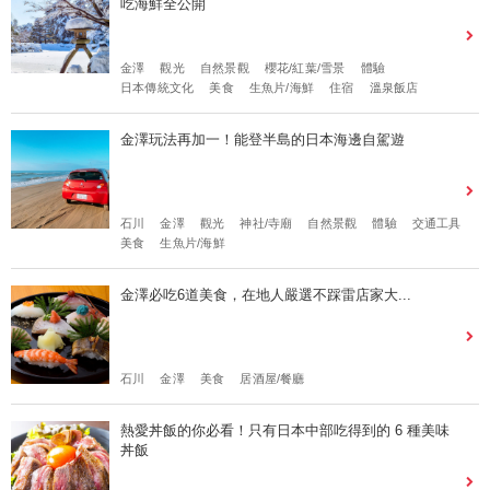
吃海鮮全公開
金澤
觀光
自然景觀
櫻花/紅葉/雪景
體驗
日本傳統文化
美食
生魚片/海鮮
住宿
溫泉飯店
金澤玩法再加一！能登半島的日本海邊自駕遊
石川
金澤
觀光
神社/寺廟
自然景觀
體驗
交通工具
美食
生魚片/海鮮
金澤必吃6道美食，在地人嚴選不踩雷店家大...
石川
金澤
美食
居酒屋/餐廳
熱愛丼飯的你必看！只有日本中部吃得到的 6 種美味
丼飯