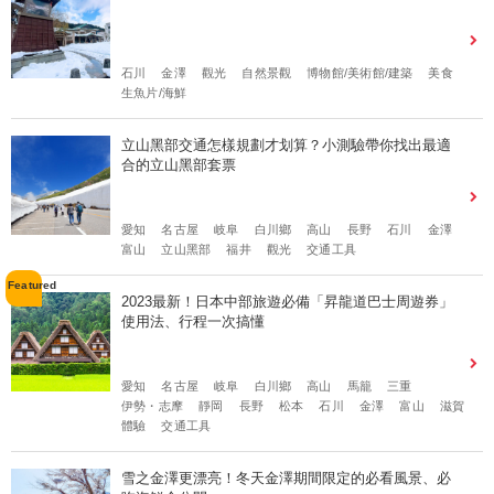
石川
金澤
觀光
自然景觀
博物館/美術館/建築
美食
生魚片/海鮮
立山黑部交通怎樣規劃才划算？小測驗帶你找出最適
合的立山黑部套票
愛知
名古屋
岐阜
白川鄉
高山
長野
石川
金澤
富山
立山黑部
福井
觀光
交通工具
2023最新！日本中部旅遊必備「昇龍道巴士周遊券」
使用法、行程一次搞懂
愛知
名古屋
岐阜
白川鄉
高山
馬籠
三重
伊勢・志摩
靜岡
長野
松本
石川
金澤
富山
滋賀
體驗
交通工具
雪之金澤更漂亮！冬天金澤期間限定的必看風景、必