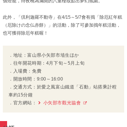
個燈籠，待夜晚為滿開的八重櫻妝點出夢幻氛圍。
此外，「倶利迦羅不動寺」在4/15～5/7會有搗「除厄紅年糕
（厄除けの念仏赤餅）」的活動，除了可參加搗年糕活動，
也可獲得除厄年糕喔！
．地址：富山県小矢部市埴生ほか
．往年開花時期：4月下旬～5月上旬
．入場費：免費
．開放時間：9:00～16:00
．交通方式：於愛之風富山鐵道「石動」站搭乘計程
車約15分鐘
．官方網站：
小矢部市觀光協會