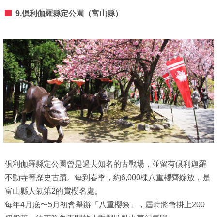
9.倶利伽羅縣定公園（富山縣）
倶利伽羅縣定公園曾是過去知名的古戰場，並留有倶利迦羅
不動寺等歷史古蹟。每到春季，約6,000棵八重櫻齊綻放，是
富山縣人氣第2的賞櫻名處。
每年4月底〜5月初會舉辦「八重櫻祭」，屆時將會掛上200