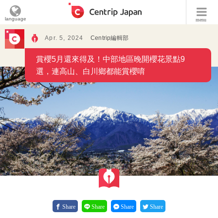
language
menu
Apr. 5, 2024
Centrip編輯部
賞櫻5月還來得及！中部地區晚開櫻花景點9
選，連高山、白川鄉都能賞櫻唷
Share
Share
Share
Share