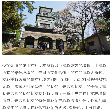
位於金澤的尾山神社，本身就以下層為東方的城牆、上層為
西式的彩色玻璃的「中日西文化合併」的神門而為人所知。
櫻花季時必看的是神社境內2株「菊櫻」，這2棵菊櫻是被指
定為「國家天然紀念物」的初代「兼六園菊櫻」的子孫，當
初兼六園的初代菊櫻枯死時，費了一番工夫才在此接枝培育
而成。兼六園菊櫻的特色是花朵中心為深濃紅色，外圍則轉
為溫柔的淡粉，在花落前花朵會經過3次變色，十分特別。