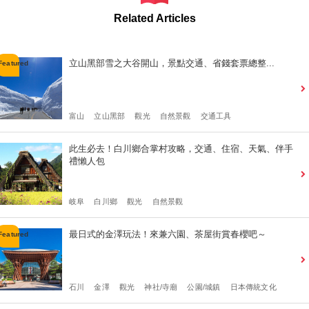
Related Articles
立山黑部雪之大谷開山，景點交通、省錢套票總整...
富山
立山黑部
觀光
自然景觀
交通工具
此生必去！白川鄉合掌村攻略，交通、住宿、天氣、伴手
禮懶人包
岐阜
白川鄉
觀光
自然景觀
最日式的金澤玩法！來兼六園、茶屋街賞春櫻吧～
石川
金澤
觀光
神社/寺廟
公園/城鎮
日本傳統文化