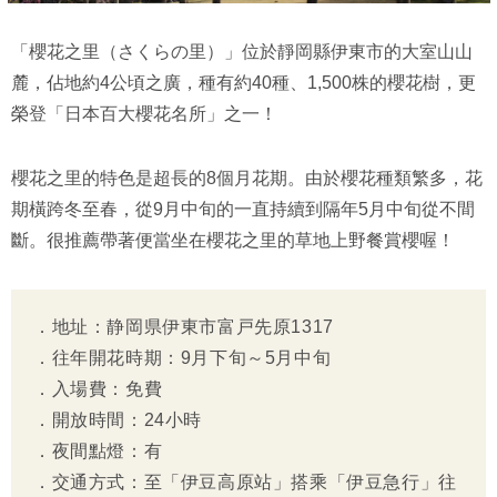
「櫻花之里（さくらの里）」位於靜岡縣伊東市的大室山山
麓，佔地約4公頃之廣，種有約40種、1,500株的櫻花樹，更
榮登「日本百大櫻花名所」之一！
櫻花之里的特色是超長的8個月花期。由於櫻花種類繁多，花
期橫跨冬至春，從9月中旬的一直持續到隔年5月中旬從不間
斷。很推薦帶著便當坐在櫻花之里的草地上野餐賞櫻喔！
．地址：静岡県伊東市富戸先原1317
．往年開花時期：9月下旬～5月中旬
．入場費：免費
．開放時間：24小時
．夜間點燈：有
．交通方式：至「伊豆高原站」搭乘「伊豆急行」往