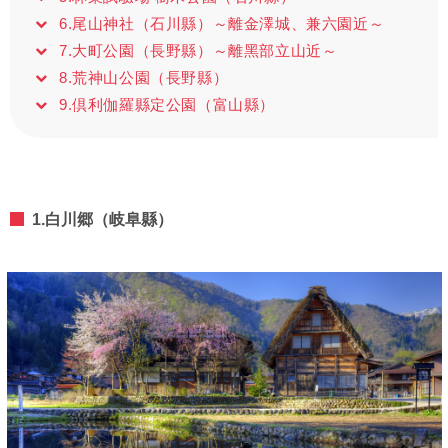
6.尾山神社（石川縣）～離金澤城、兼六園近～
7.大町公園（長野縣）～離黑部立山近～
8.荒神山公園（長野縣）
9.倶利伽羅縣定公園（富山縣）
1.白川郷（岐阜縣）