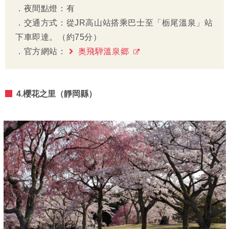
．夜間點燈：有
．交通方式：從JR高山站搭乘巴士至「栃尾溫泉」站
下車即達。（約75分）
．官方網站：
奥飛騨溫泉郷
4.櫻花之里（靜岡縣）