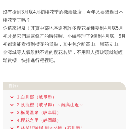
沒有搶到3月底4月初櫻花季的機票飯店，今年又要錯過日本
櫻花季了嗎？
你還來得及！其實中部地區還有許多櫻花品種要到4月底5月
初才是它們展露鋒芒的時候喔。小編整理了9個到4月底、5月
初都還能看得到櫻花的景點，其中包含離高山、黑部立山、
金澤城等人氣景點不遠的櫻花名所，不用跟人擠破頭就能輕
鬆賞櫻，快排進行程裡吧。
目錄>
1.白川郷（岐阜縣）
2.臥龍櫻（岐阜縣）～離高山近～
3.栃尾溫泉（岐阜縣）
4.櫻花之里（靜岡縣）
5.林業試驗場 樹木公園（石川縣）