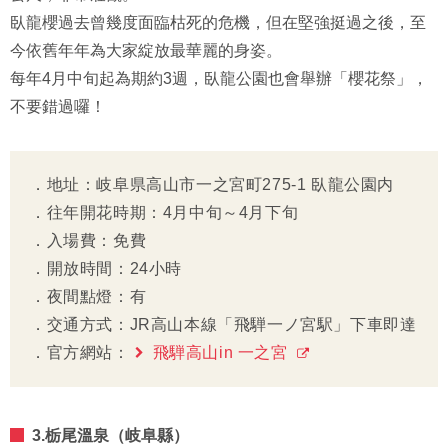
臥龍櫻過去曾幾度面臨枯死的危機，但在堅強挺過之後，至
今依舊年年為大家綻放最華麗的身姿。
每年4月中旬起為期約3週，臥龍公園也會舉辦「櫻花祭」，
不要錯過囉！
．地址：岐阜県高山市一之宮町275-1 臥龍公園内
．往年開花時期：4月中旬～4月下旬
．入場費：免費
．開放時間：24小時
．夜間點燈：有
．交通方式：JR高山本線「飛騨一ノ宮駅」下車即達
．官方網站：
飛騨高山in 一之宮
3.栃尾溫泉（岐阜縣）