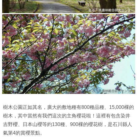
樹木公園正如其名，廣大的敷地種有800種品種、15,000棵的
樹木，其中當然有我們這次的主角櫻花啦！這裡有包含染井
吉野櫻、日本山櫻等約130種、900棵的櫻花樹，是石川縣人
氣第4的賞櫻景點。