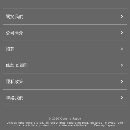
關於我們
公司簡介
招募
條款 & 細則
隱私政策
聯絡我們
© 2020 Centrip Japan
Unless otherwise stated, all copyrights regarding text, pictures, movies, and
other such data posted on this site are attributed to Centrip Japan.