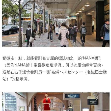
稍微走一點，就能看到名古屋的標誌物之一的“NANA醬”。
（因為NANA醬非常喜歡追逐潮流，所以衣服也經常更換）
這是在右手邊會看到另一塊“名鐵バスセンター（名鐵巴士總
站）”的指示牌。