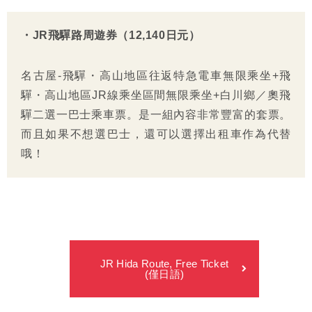
・JR飛驒路周遊券（12,140日元）
名古屋-飛驒・高山地區往返特急電車無限乘坐+飛
驒・高山地區JR線乘坐區間無限乘坐+白川鄉／奧飛
驒二選一巴士乘車票。是一組內容非常豐富的套票。
而且如果不想選巴士，還可以選擇出租車作為代替
哦！
JR Hida Route, Free Ticket
(僅日語)