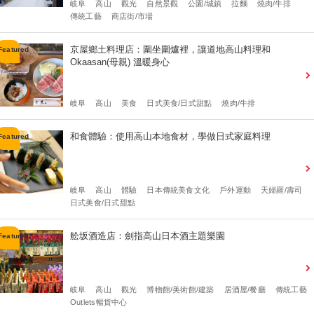
岐阜
高山
觀光
自然景觀
公園/城鎮
拉麵
燒肉/牛排
傳統工藝
商店街/市場
京屋鄉土料理店：圍坐圍爐裡，讓道地高山料理和
Okaasan(母親) 溫暖身心
岐阜
高山
美食
日式美食/日式甜點
燒肉/牛排
和食體驗：使用高山本地食材，學做日式家庭料理
岐阜
高山
體驗
日本傳統美食文化
戶外運動
天婦羅/壽司
日式美食/日式甜點
舩坂酒造店：劍指高山日本酒主題樂園
岐阜
高山
觀光
博物館/美術館/建築
居酒屋/餐廳
傳統工藝
Outlets暢貨中心