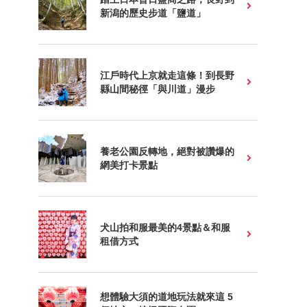
新潟的歷史步道「鹽道」
江戶時代上京就走這條！到長野
縣山間秘徑「與川道」漫步
養老公園反轉地，絕對被讚爆的
網美打卡景點
犬山拍和服最美的4景點＆和服
租借方式
想體驗大須的道地玩法就來這 5