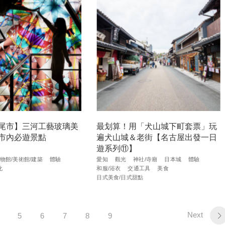
尾市】三河工藝玻璃美
最划算！用「犬山城下町套票」玩
市內必遊景點
遍犬山城＆老街【名古屋出發一日
遊系列⑪】
物館/美術館/建築
體驗
愛知
觀光
神社/寺廟
日本城
體驗
化
和服/浴衣
交通工具
美食
日式美食/日式甜點
Next
5
6
7
8
9