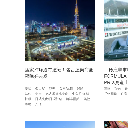
店家打烊還有這裡！名古屋榮商圈
「鈴鹿賽車
夜晚好去處
FORMULA 
PRIX賽
愛知
名古屋
觀光
公園/城鎮
體驗
三重
觀光
遊
其他
美食
名古屋當地美食
生魚片/海鮮
戶外運動
住宿
拉麵
日式美食/日式甜點
咖啡/甜點
其他
購物
其他