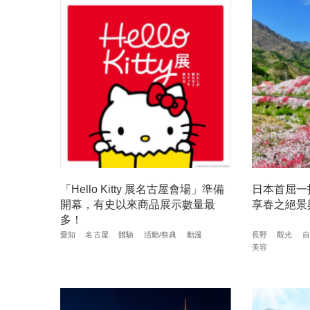
「Hello Kitty 展名古屋會場」準備
日本首屈一
開幕，有史以來商品展示數量最
享春之絕景
多！
愛知
名古屋
體驗
活動/祭典
動漫
長野
觀光
自
美容