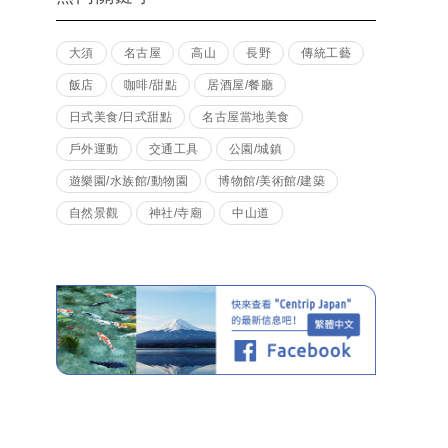
大須
名古屋
高山
長野
傳統工藝
飯店
咖啡/甜點
居酒屋/餐廳
日式美食/日式甜點
名古屋當地美食
戶外運動
交通工具
公園/城鎮
遊樂園/水族館/動物園
博物館/美術館/建築
自然景觀
神社/寺廟
中山道