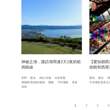
神秘之湖，諏訪湖周邊2天1夜的範
【愛知縣西
例路線
術館和西尾
長野
觀光
神社/寺廟
自然景觀
愛知
觀光
博
博物館/美術館/建築
體驗
戶外運動
美食
日本傳統美食文
其他
1
2
3
4