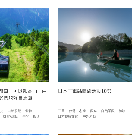
纜車：可以跟高山、白
日本三重縣體驗活動10選
的奧飛驒自駕遊
光
自然景觀
體驗
三重
伊勢・志摩
觀光
自然景觀
體驗
咖啡/甜點
住宿
飯店
日本傳統文化
戶外運動