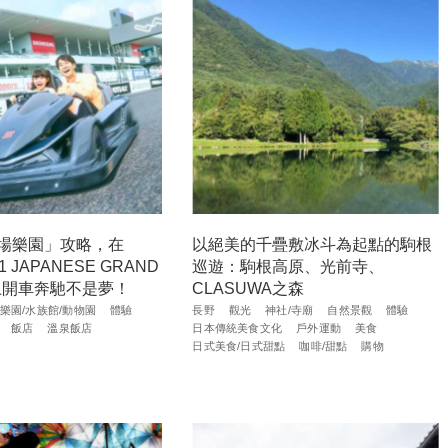
場樂園」攻略，在
以絕美的千疊敷冰斗為起點的駒根
1 JAPANESE GRAND
巡遊：駒根高原、光前寺、
道上開車奔馳不是夢！
CLASUWA之森
樂園/水族館/動物園
體驗
長野
觀光
神社/寺廟
自然景觀
體驗
飯店
溫泉飯店
日本傳統美食文化
戶外運動
美食
日式美食/日式甜點
咖啡/甜點
購物