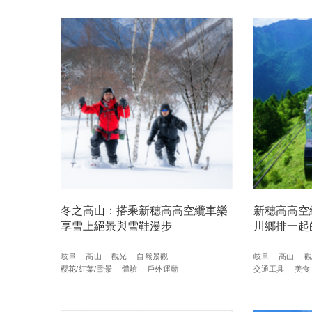
冬之高山：搭乘新穗高高空纜車樂
新穗高高空
享雪上絕景與雪鞋漫步
川鄉排一起
岐阜
高山
觀光
自然景觀
岐阜
高山
觀
櫻花/紅葉/雪景
體驗
戶外運動
交通工具
美食