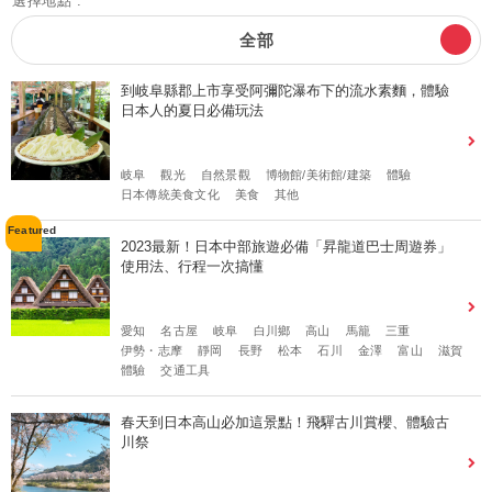
選擇地點 :
全部
到岐阜縣郡上市享受阿彌陀瀑布下的流水素麵，體驗
日本人的夏日必備玩法
岐阜
觀光
自然景觀
博物館/美術館/建築
體驗
日本傳統美食文化
美食
其他
2023最新！日本中部旅遊必備「昇龍道巴士周遊券」
使用法、行程一次搞懂
愛知
名古屋
岐阜
白川鄉
高山
馬籠
三重
伊勢・志摩
靜岡
長野
松本
石川
金澤
富山
滋賀
體驗
交通工具
春天到日本高山必加這景點！飛驒古川賞櫻、體驗古
川祭