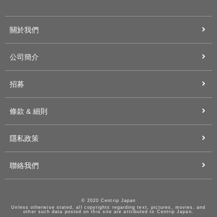
關於我們
公司簡介
招募
條款 & 細則
隱私政策
聯絡我們
© 2020 Centrip Japan
Unless otherwise stated, all copyrights regarding text, pictures, movies, and
other such data posted on this site are attributed to Centrip Japan.