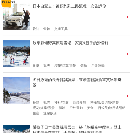
日本自駕去！從預約到上路流程一次告訴你
愛知
體驗
交通工具
岐阜縣蛭野高原滑雪場，家庭&新手的滑雪好...
岐阜
觀光
櫻花/紅葉/雪景
體驗
戶外運動
冬日必遊的長野縣諏訪湖，來踏雪鞋訪酒窖賞冰湖奇
景
長野
觀光
神社/寺廟
自然景觀
博物館/美術館/建築
櫻花/紅葉/雪景
體驗
戶外運動
美食
日式美食/日式甜點
住宿
溫泉飯店
帶孩子日本長野縣玩雪去！搭「駒岳空中纜車」登上
日本最高纜車站「千疊敷」體驗雪鞋徒步