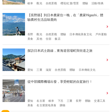
岐阜
觀光
自然景觀
櫻花/紅葉/雪景
體驗
活動/祭典
【長野縣】到日本農家住一晚，在「農家Higashi」體
驗農村生活品味鹿肉
長野
觀光
自然景觀
體驗
日本傳統美食文化
戶外運動
美食
其他
住宿
飯店
探訪日本武士路線，東海道宿場町與街道之旅
愛知
三重
滋賀
自然景觀
體驗
日本傳統文化
從中部國際機場出發，享受輕鬆的自駕旅行！
愛知
名古屋
岐阜
下呂
三重
長野
體驗
交通工具
美食
名古屋當地美食
購物