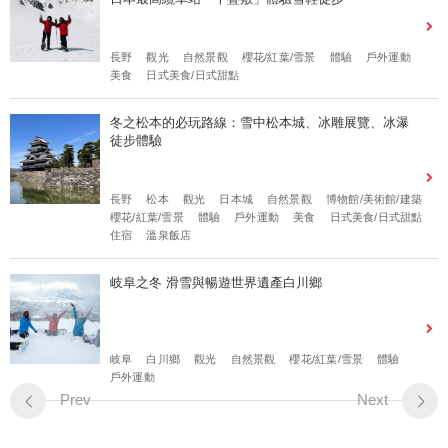
長野
觀光
自然景觀
櫻花/紅葉/雪景
體驗
戶外運動
美食
日式美食/日式甜點
冬之松本的必玩路線：雪中松本城、冰雕展覽、冰瀑
徒步體驗
長野
松本
觀光
日本城
自然景觀
博物館/美術館/建築
櫻花/紅葉/雪景
體驗
戶外運動
美食
日式美食/日式甜點
住宿
溫泉飯店
岐阜之冬 滑雪與暢遊世界遺產白川鄉
岐阜
白川鄉
觀光
自然景觀
櫻花/紅葉/雪景
體驗
戶外運動
Prev
Next