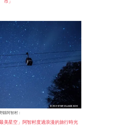
市」
野縣阿智村：
最美星空」阿智村度過浪漫的旅行時光