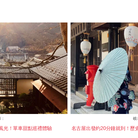
市：
岐
風光！單車甜點巡禮體驗
名古屋出發約20分鐘就到！歷