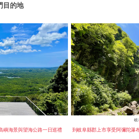
門目的地
岐
島嶼海景與望海公路一日巡禮
到岐阜縣郡上市享受阿彌陀瀑