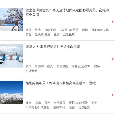
雪之金澤更漂亮！冬天金澤期間限定的必看風景、必吃海
鮮全公開
金澤
觀光
自然景觀
櫻花/紅葉/雪景
體驗
日本傳統文化
美食
生魚片/海鮮
住宿
溫泉飯店
岐阜之冬 滑雪與暢遊世界遺產白川鄉
岐阜
白川鄉
觀光
自然景觀
櫻花/紅葉/雪景
體驗
戶外運動
邂逅絕美冬景！到高山＆新穗高高空纜車一遊吧
岐阜
高山
觀光
自然景觀
櫻花/紅葉/雪景
美食
日式美食/日式甜點
燒肉/牛排
住宿
溫泉飯店