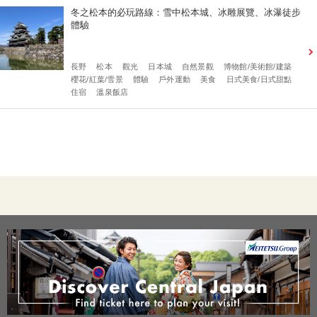
冬之松本的必玩路線：雪中松本城、冰雕展覽、冰瀑徒步
體驗
長野
松本
觀光
日本城
自然景觀
博物館/美術館/建築
櫻花/紅葉/雪景
體驗
戶外運動
美食
日式美食/日式甜點
住宿
溫泉飯店