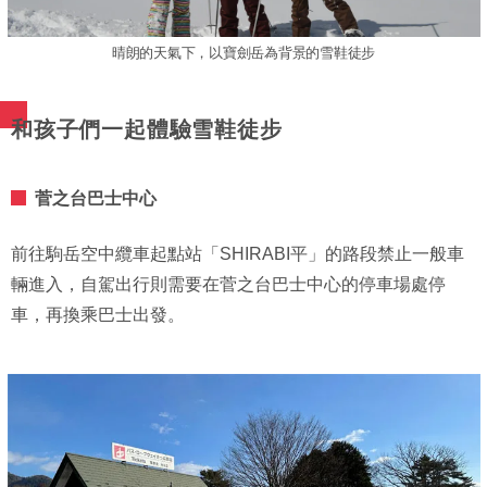
晴朗的天氣下，以寶劍岳為背景的雪鞋徒步
和孩子們一起體驗雪鞋徒步
菅之台巴士中心
前往駒岳空中纜車起點站「SHIRABI平」的路段禁止一般車
輛進入，自駕出行則需要在菅之台巴士中心的停車場處停
車，再換乘巴士出發。