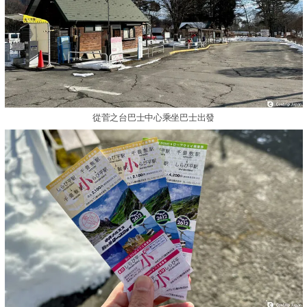
從菅之台巴士中心乘坐巴士出發