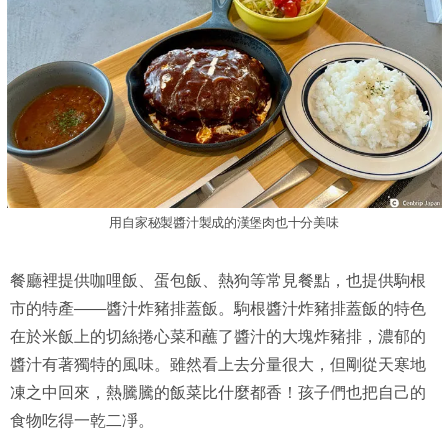
用自家秘製醬汁製成的漢堡肉也十分美味
餐廳裡提供咖哩飯、蛋包飯、熱狗等常見餐點，也提供駒根
市的特產——醬汁炸豬排蓋飯。駒根醬汁炸豬排蓋飯的特色
在於米飯上的切絲捲心菜和蘸了醬汁的大塊炸豬排，濃郁的
醬汁有著獨特的風味。雖然看上去分量很大，但剛從天寒地
凍之中回來，熱騰騰的飯菜比什麼都香！孩子們也把自己的
食物吃得一乾二凈。