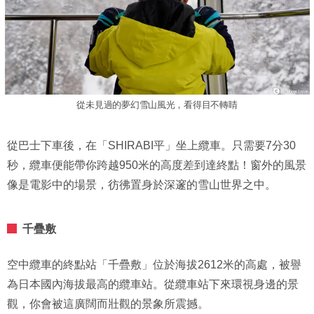
從未見過的夢幻雪山風光，看得目不轉睛
從巴士下車後，在「SHIRABI平」坐上纜車。只需要7分30
秒，纜車便能帶你跨越950米的高度差到達終點！窗外的風景
像是電影中的場景，彷彿置身於深邃的雪山世界之中。
千疊敷
空中纜車的終點站「千疊敷」位於海拔2612米的高處，被譽
為日本國內海拔最高的纜車站。從纜車站下來環視身邊的景
觀，你會被這廣闊而壯觀的景象所震撼。