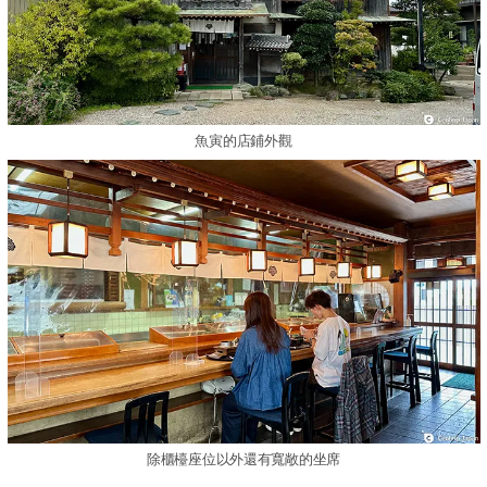
魚寅的店鋪外觀
除櫃檯座位以外還有寬敞的坐席