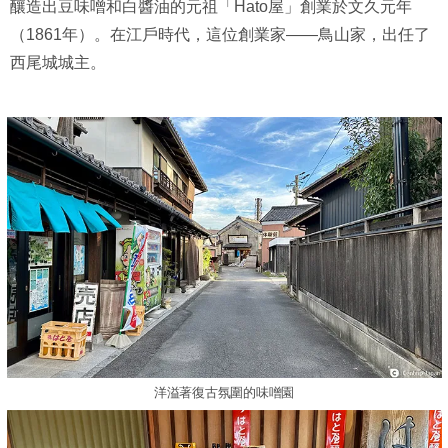
釀造出豆味噌和白醬油的元祖「Hato屋」創業於文久元年
（1861年）。在江戶時代，這位創業家——鳥山家，出任了
西尾城城主。
洋溢著復古氛圍的味噌園