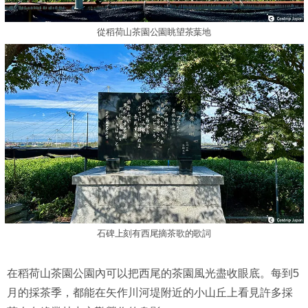
從稻荷山茶園公園眺望茶葉地
石碑上刻有西尾摘茶歌的歌詞
在稻荷山茶園公園內可以把西尾的茶園風光盡收眼底。每到5
月的採茶季，都能在矢作川河堤附近的小山丘上看見許多採