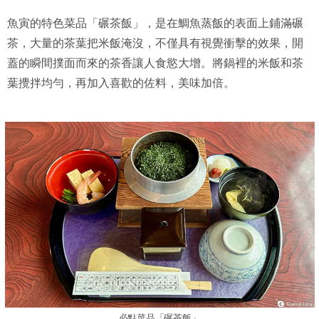
魚寅的特色菜品「碾茶飯」，是在鯛魚蒸飯的表面上鋪滿碾
茶，大量的茶葉把米飯淹沒，不僅具有視覺衝擊的效果，開
蓋的瞬間撲面而來的茶香讓人食慾大增。將鍋裡的米飯和茶
葉攪拌均勻，再加入喜歡的佐料，美味加倍。
必點菜品「碾茶飯」