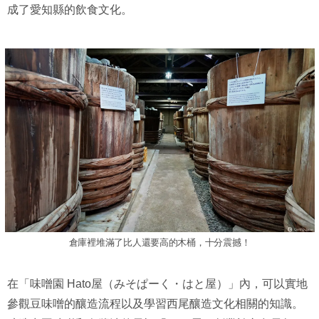
成了愛知縣的飲食文化。
倉庫裡堆滿了比人還要高的木桶，十分震撼！
在「味噌園 Hato屋（みそぱーく・はと屋）」內，可以實地
參觀豆味噌的釀造流程以及學習西尾釀造文化相關的知識。