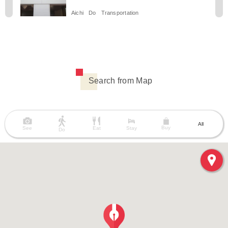
Aichi
Do
Transportation
Search from Map
All
Buy
See
Eat
Stay
Do