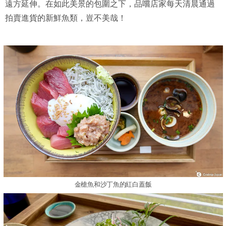
遠方延伸。在如此美景的包圍之下，品嚐店家每天清晨通過
拍賣進貨的新鮮魚類，豈不美哉！
金槍魚和沙丁魚的紅白蓋飯