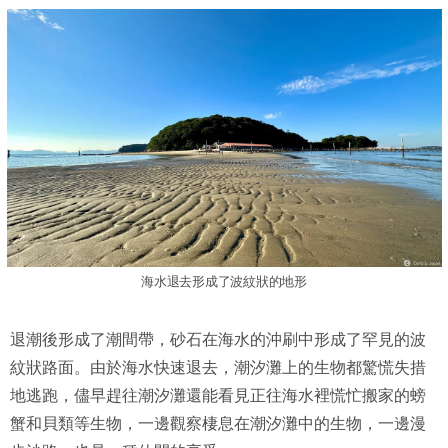
海水退去形成了波紋狀的地形
退潮後形成了潮間帶，砂石在海水的沖刷中形成了罕見的波
紋狀路面。由於海水快速退去，潮汐灘上的生物都驚慌失措
地逃跑，儘早趕往潮汐灘還能看見正往海水裡慌忙搬家的螃
蟹和貝類等生物，一邊觀察棲息在潮汐灘中的生物，一邊漫