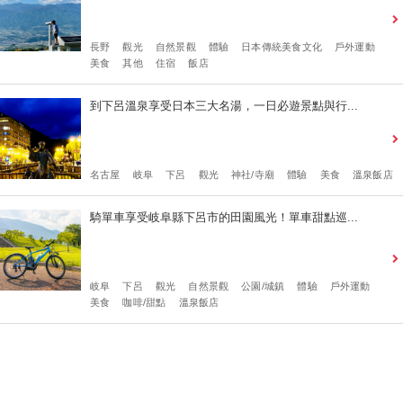
長野
觀光
自然景觀
體驗
日本傳統美食文化
戶外運動
美食
其他
住宿
飯店
到下呂溫泉享受日本三大名湯，一日必遊景點與行...
名古屋
岐阜
下呂
觀光
神社/寺廟
體驗
美食
溫泉飯店
騎單車享受岐阜縣下呂市的田園風光！單車甜點巡...
岐阜
下呂
觀光
自然景觀
公園/城鎮
體驗
戶外運動
美食
咖啡/甜點
溫泉飯店