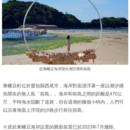
從東幡豆海岸望向潮汐灘和前島
東幡豆町位於愛知縣西尾市，海岸對面漂浮著一座以潮汐捕
魚聞名的無人島「前島」。海岸和前島之間的距離是470公
尺，平時海水阻斷了道路，但在退潮的幾個小時內，人們可
以沿著海面上浮現的沙路步行前往前島。
※原於東幡豆海岸設置的圓形裝置已於2023年7月撤除。