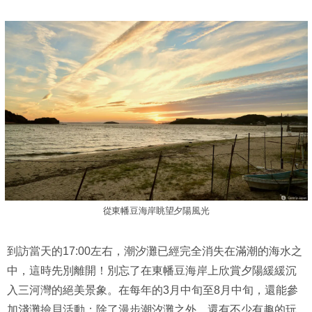
從東幡豆海岸眺望夕陽風光
到訪當天的17:00左右，潮汐灘已經完全消失在滿潮的海水之
中，這時先別離開！別忘了在東幡豆海岸上欣賞夕陽緩緩沉
入三河灣的絕美景象。在每年的3月中旬至8月中旬，還能參
加淺灘撿貝活動；除了漫步潮汐灘之外，還有不少有趣的玩