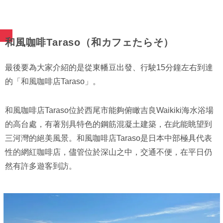
和風咖啡Taraso（和カフェたらそ）
最後要為大家介紹的是從東幡豆出發、行駛15分鐘左右到達
的「和風咖啡店Taraso」。
和風咖啡店Taraso位於西尾市能夠俯瞰吉良Waikiki海水浴場
的高台處，有著別具特色的鋼筋混凝土建築，在此能眺望到
三河灣的絕美風景。和風咖啡店Taraso是日本中部極具代表
性的網紅咖啡店，儘管位於深山之中，交通不便，在平日仍
然有許多遊客到訪。