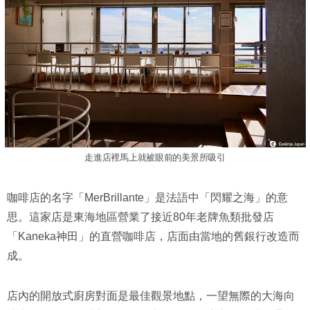
走進店裡馬上就被眼前的美景所吸引
咖啡店的名字「MerBrillante」是法語中「閃耀之海」的意
思。這家店是東海地區營業了接近80年老牌魚類批發店
「Kaneka神田」的直營咖啡店，店面由當地的舊銀行改造而
成。
店內的開放式廚房對面是最佳觀景地點，一望無際的大海向