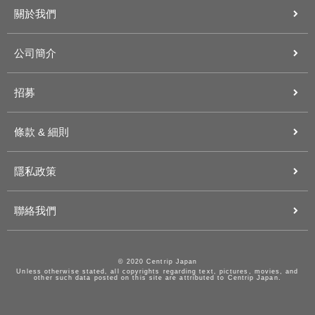
關於我們
公司簡介
招募
條款 & 細則
隱私政策
聯絡我們
© 2020 Centrip Japan
Unless otherwise stated, all copyrights regarding text, pictures, movies, and
other such data posted on this site are attributed to Centrip Japan.