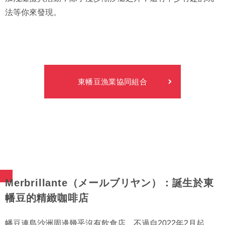
法等你來發現。
東幡豆漁業協同組合
Merbrillante（メールブリヤン）：誕生於東
幡豆的精緻咖啡店
幡豆連島沙洲周邊幾乎沒有飲食店，不過自2022年2月起，