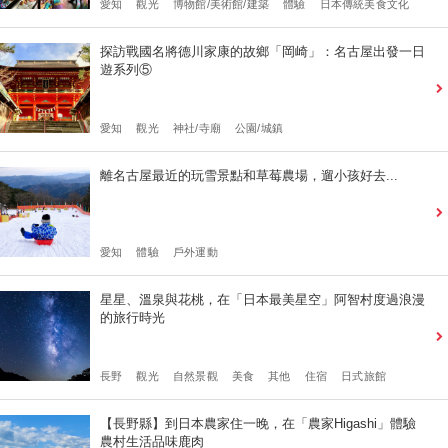
愛知
觀光
博物館/美術館/建築
體驗
日本傳統美食文化
探訪戰國名將德川家康的故鄉「岡崎」：名古屋出發一日
遊系列⑤
愛知
觀光
神社/寺廟
公園/城鎮
離名古屋最近的玩雪景點和草莓農場，遛小孩好去...
愛知
體驗
戶外運動
星星、溫泉與花桃，在「日本最美星空」阿智村度過浪漫
的旅行時光
長野
觀光
自然景觀
美食
其他
住宿
日式旅館
【長野縣】到日本農家住一晚，在「農家Higashi」體驗
農村生活品味鹿肉