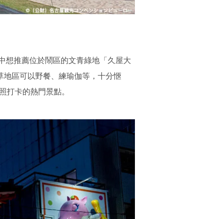
中想推薦位於鬧區的文青綠地「久屋大
有草地區可以野餐、練瑜伽等，十分愜
美照打卡的熱門景點。