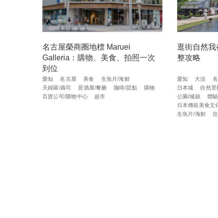
名古屋榮商圈地標 Maruei
逛街自然我
Galleria：購物、美食、拍照一次
整攻略
到位
愛知
名古屋
美食
生魚片/海鮮
愛知
大須
名
天婦羅/壽司
居酒屋/餐廳
咖啡/甜點
購物
日本城
自然景
百貨公司/購物中心
超市
公園/城鎮
體
日本傳統美食文
生魚片/海鮮