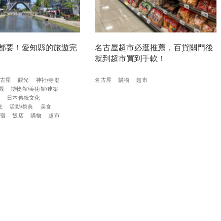
都要！愛知縣的旅遊完
名古屋超市必逛推薦，百貨關門後
就到超市買到手軟！
古屋
觀光
神社/寺廟
名古屋
購物
超市
觀
博物館/美術館/建築
驗
日本傳統文化
化
活動/祭典
美食
住宿
飯店
購物
超市