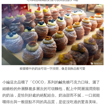
櫥窗櫃中的奶油可頌一字排開，像是裝飾品般可愛
小編這次品嚐了「COCO」系列的鹹焦糖巧克力口味。灑了
細糖粉的外層酥脆多層次的可頌麵包，配上中間層濕潤滑順
的奶油，是恰到好處的絕配組合。奶油甜而不膩，一口就能
嚐得出與一般甜點不同的高品質，是從沒吃過的驚喜美味。