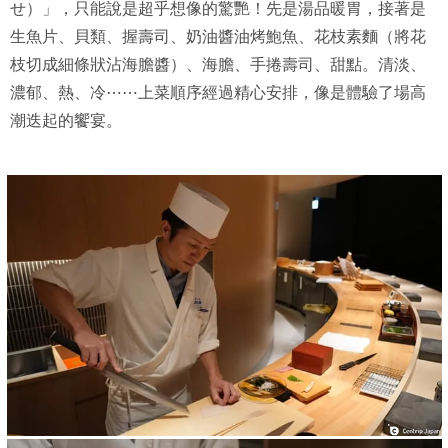
せ）」，只能說是超乎想像的驚艷！先是湯品暖胃，接著是
生魚片、貝類、握壽司、奶油醬油烤鮑魚、花枝素麵（將花
枝切成細條狀沾海膽醬）、海膽、手捲壽司、甜點。清淡、
濃郁、熱、冷⋯⋯上菜順序經過精心安排，像是體驗了場高
潮迭起的饗宴。