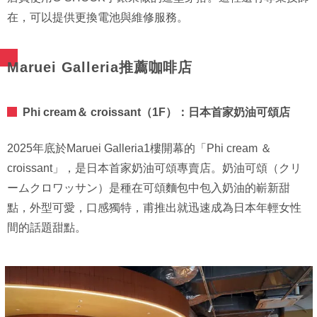
在，可以提供更換電池與維修服務。
Maruei Galleria推薦咖啡店
Phi cream＆ croissant（1F）：日本首家奶油可頌店
2025年底於Maruei Galleria1樓開幕的「Phi cream ＆
croissant」，是日本首家奶油可頌專賣店。奶油可頌（クリ
ームクロワッサン）是種在可頌麵包中包入奶油的嶄新甜
點，外型可愛，口感獨特，甫推出就迅速成為日本年輕女性
間的話題甜點。