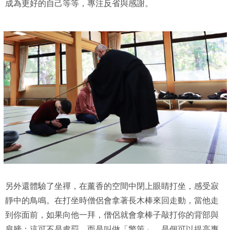
成為更好的自己等等，專注反省與感謝。
另外還體驗了坐禪，在薰香的空間中閉上眼睛打坐，感受寂
靜中的鳥鳴。在打坐時僧侶會拿著長木棒來回走動，當他走
到你面前，如果向他一拜，僧侶就會拿棒子敲打你的背部與
肩膀；這可不是處罰，而是叫做「警策」，是個可以提高專