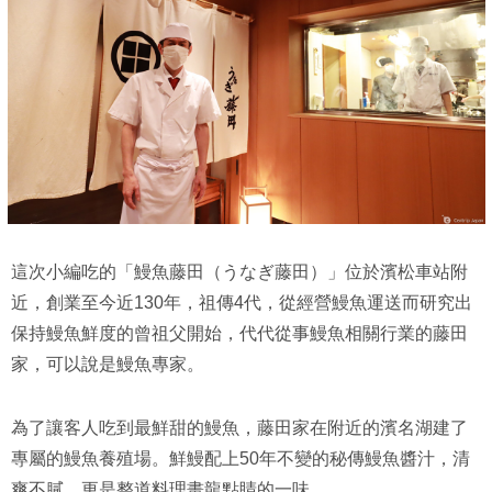
這次小編吃的「鰻魚藤田（うなぎ藤田）」位於濱松車站附
近，創業至今近130年，祖傳4代，從經營鰻魚運送而研究出
保持鰻魚鮮度的曾祖父開始，代代從事鰻魚相關行業的藤田
家，可以說是鰻魚專家。
為了讓客人吃到最鮮甜的鰻魚，藤田家在附近的濱名湖建了
專屬的鰻魚養殖場。鮮鰻配上50年不變的秘傳鰻魚醬汁，清
爽不膩，更是整道料理畫龍點睛的一味。