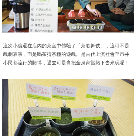
這次小編還在店內的茶室中體驗了「茶歌舞伎」，這可不是
戲劇表演，而是喝茶猜茶種的遊戲。是古代上流社會至市井
小民都流行的賭博，過去可是會把全身家當賭下去來玩呢！