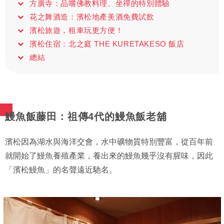
方廣寺：品嚐佛教料理、坐禪的特別體驗
花之舞酒造：濱松地產美酒免費試飲
濱松旅遊，租車玩更方便！
濱松住宿：北之庭 THE KURETAKESO 飯店
總結
鰻魚飯藤田：祖傳4代的鰻魚飯老舖
濱松因為湖水與海洋交會，水中礦物質特別豐富，從百年前
就開始了鰻魚養殖產業，養出來的鰻魚幾乎沒有腥味，因此
「濱松鰻魚」的名聲遠近馳名。