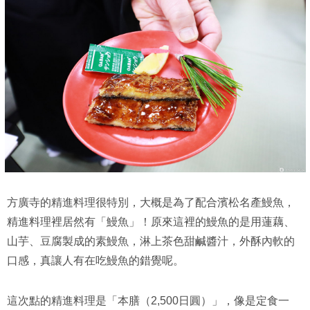
方廣寺的精進料理很特別，大概是為了配合濱松名產鰻魚，
精進料理裡居然有「鰻魚」！原來這裡的鰻魚的是用蓮藕、
山芋、豆腐製成的素鰻魚，淋上茶色甜鹹醬汁，外酥內軟的
口感，真讓人有在吃鰻魚的錯覺呢。
這次點的精進料理是「本膳（2,500日圓）」，像是定食一