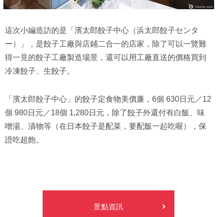
這次小編造訪的是「濱太郎餃子中心（浜太郎餃子センタ
ー）」，是餃子工廠與店鋪二合一的店家，除了可以一覽難
得一見的餃子工廠製造場景，還可以用工廠直送的價格買到
冷凍餃子、生餃子。
「濱太郎餃子中心」的餃子定食物美價廉，6個 630日元／12
個 980日元／18個 1,280日元，除了餃子外還付有白飯、味
噌湯、漬物等（在日本餃子是配菜，要配飯一起吃喔），保
證吃超飽。
景點資訊