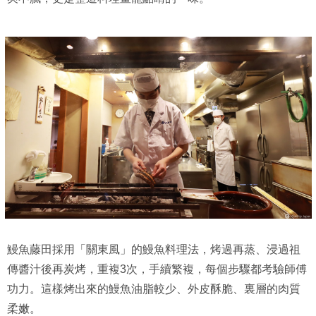
鰻魚藤田採用「關東風」的鰻魚料理法，烤過再蒸、浸過祖
傳醬汁後再炭烤，重複3次，手續繁複，每個步驟都考驗師傅
功力。這樣烤出來的鰻魚油脂較少、外皮酥脆、裏層的肉質
柔嫩。