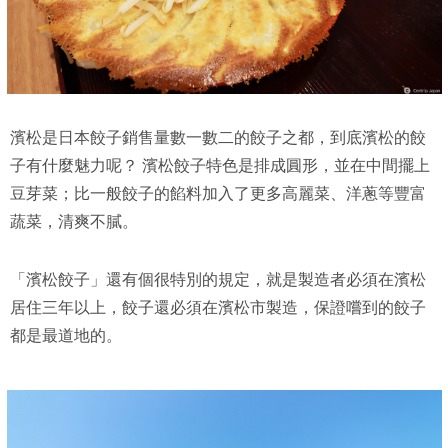
濱松是日本餃子銷售量數一數二的餃子之都，到底濱松的餃
子有什麼魅力呢？ 濱松餃子特色是排成圓形，並在中間擺上
豆芽菜；比一般餃子的餡料加入了更多高麗菜、洋蔥等豐富
蔬菜，清爽不膩。
「濱松餃子」還有個很特別的規定，就是製造者必須在濱松
居住三年以上，餃子還必須在濱松市製造，保證嚐到的餃子
都是最道地的。