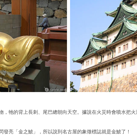
物，牠的背上長刺、尾巴總朝向天空。據說在火災時會噴水把火
閃發亮「金之鯱」，所以說到名古屋的象徵標誌就是金鯱了！