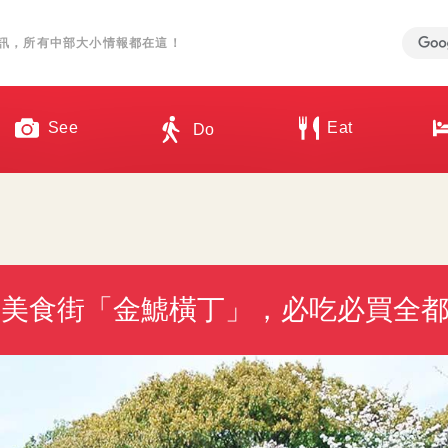
訊，所有中部大小情報都在這！
See
Eat
Do
風美食街「金鯱橫丁」，必吃必買全