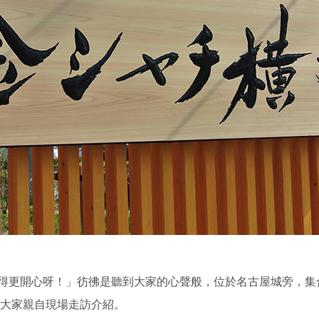
得更開心呀！」彷彿是聽到大家的心聲般，位於名古屋城旁，集
為大家親自現場走訪介紹。