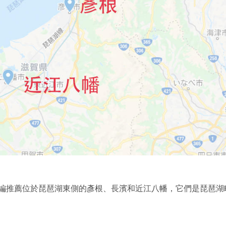
編推薦位於琵琶湖東側的彥根、長濱和近江八幡，它們是琵琶湖