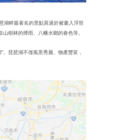
琶湖畔最著名的景點莫過於被畫入浮世
比叡山樹林的煙雨、八幡水鄉的春色等。
湖”。琵琶湖不僅風景秀麗、物產豐富，