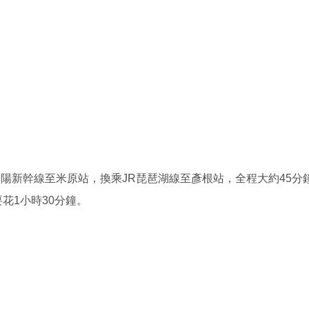
陽新幹線至米原站，換乘JR琵琶湖線至彥根站，全程大約45分鐘
要花1小時30分鐘。