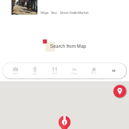
Shiga
Buy
Street Stalls/Market
Search from Map
All
Buy
See
Eat
Stay
Do