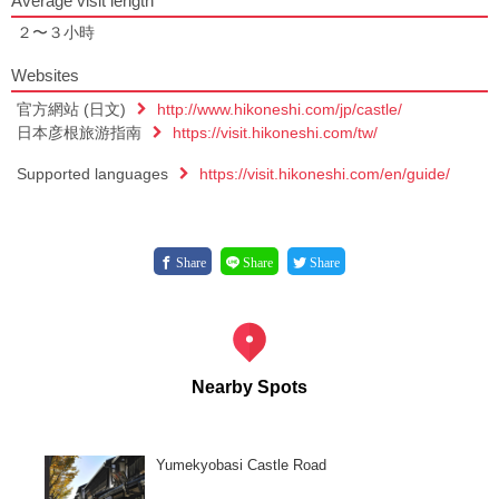
Average visit length
２〜３小時
Websites
官方網站 (日文)
http://www.hikoneshi.com/jp/castle/
日本彦根旅游指南
https://visit.hikoneshi.com/tw/
Supported languages
https://visit.hikoneshi.com/en/guide/
Share
Share
Share
Nearby Spots
Yumekyobasi Castle Road