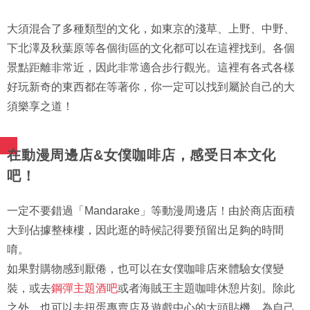
大須混合了多種類型的文化，如東京的淺草、上野、中野、
下北澤及秋葉原等各個街區的文化都可以在這裡找到。各個
景點距離非常近，因此非常適合步行觀光。這裡有各式各樣
好玩新奇的東西都在等著你，你一定可以找到屬於自己的大
須樂享之道！
在動漫周邊店&女僕咖啡店，感受日本文化
吧！
一定不要錯過「Mandarake」等動漫周邊店！由於商店面積
大到佔據整棟樓，因此逛的時候記得要預留出足夠的時間
唷。
如果對購物感到厭倦，也可以在女僕咖啡店來體驗女僕變
裝，或去
鋼彈主題酒吧
或者海賊王主題咖啡休憩片刻。除此
之外，也可以去扭蛋專賣店及遊戲中心的大頭貼機，為自己