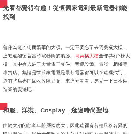
光看都覺得有趣！從懷舊家電到最新電器都能
找到
曾作為電器街而繁華的大須。一定不要忘了去阿美橫大樓，
這裡還殘留著當時電器街的痕跡。
阿美橫大樓
全部共有3棟大
樓，其中有入駐了大量電子零件、音響設備、電腦、相機等
專賣店。無論是懷舊家電還是最新電器都可以在這裡找到，
還有些店專門回收故障品呢。來這裡看看，感受一下日本製
造業的變遷吧！
和服、洋裝、Cosplay，逛遍時尚聖地
由於大須的顧客年齡層跨度大，因此這裡有各種風格各異的
時尚服飾店，從適合年輕人的古著店到成熟女士服裝店，應