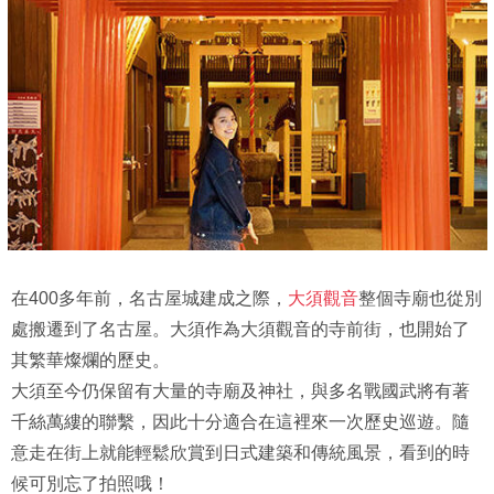
在400多年前，名古屋城建成之際，
大須觀音
整個寺廟也從別
處搬遷到了名古屋。大須作為大須觀音的寺前街，也開始了
其繁華燦爛的歷史。
大須至今仍保留有大量的寺廟及神社，與多名戰國武將有著
千絲萬縷的聯繫，因此十分適合在這裡來一次歷史巡遊。隨
意走在街上就能輕鬆欣賞到日式建築和傳統風景，看到的時
候可別忘了拍照哦！