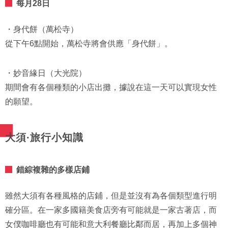
每月28日
・身代餅（萬松寺）
從下午6點開始，萬松寺將會供應「身代餅」。
・妙音緣日（大光院）
期間會有各個種類的小店出攤，據說在這一天可以實現女性
的願望。
大須·旅行小知識
錯綜複雜的多樣店鋪
雖然大須有各種風格的店鋪，但是並沒有為各個類型進行明
確分區。在一家多國籍美食店旁有可能就是一家古著店，而
女僕咖啡廳也有可能和意大利餐廳比鄰而居，再加上多個神