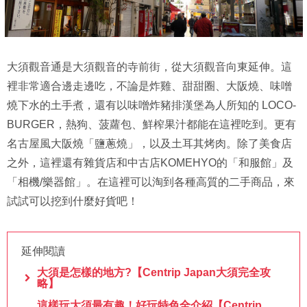
大須觀音通是大須觀音的寺前街，從大須觀音向東延伸。這
裡非常適合邊走邊吃，不論是炸雞、甜甜圈、大阪燒、味噌
燒下水的土手煮，還有以味噌炸豬排漢堡為人所知的 LOCO-
BURGER，熱狗、菠蘿包、鮮榨果汁都能在這裡吃到。更有
名古屋風大阪燒「鹽蔥燒」，以及土耳其烤肉。除了美食店
之外，這裡還有雜貨店和中古店KOMEHYO的「和服館」及
「相機/樂器館」。在這裡可以淘到各種高質的二手商品，來
試試可以挖到什麼好貨吧！
延伸閱讀
大須是怎樣的地方?【Centrip Japan大須完全攻
略】
這樣玩大須最有趣！好玩特色全介紹【Centrip