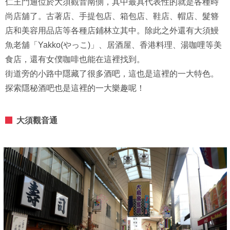
仁王門通位於大須觀音南側，其中最具代表性的就是各種時
尚店舖了。古著店、手提包店、箱包店、鞋店、帽店、髮簪
店和美容用品店等各種店鋪林立其中。除此之外還有大須鰻
魚老舖「Yakko(やっこ)」、居酒屋、香港料理、湯咖哩等美
食店，還有女僕咖啡也能在這裡找到。
街道旁的小路中隱藏了很多酒吧，這也是這裡的一大特色。
探索隱秘酒吧也是這裡的一大樂趣呢！
大須觀音通