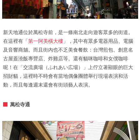
新天地通位於萬松寺前，是一條南北走向遊客眾多的街道。
在這裡有「
第一阿美橫大樓
」，其中有眾多電器用品、電腦
及音響商舖。而且街內也不乏美食餐飲：台灣煎包、創意名
古屋蓋澆飯專營店、炸雞店等。還有貓咪咖啡和女僕咖啡
呢！在「交流廣場（ふれあい広場）」上佇立著顯眼的巨大
招財貓，這裡時不時會有當地偶像團體舉行現場表演和活
動，而且每逢週末還會有街頭藝人表演。
萬松寺通