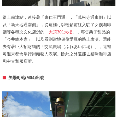
從上前津站，連接著「東仁王門通」，「萬松寺通東側」以
及「新天地通南側」，從這裡可以輕鬆前往入駐了女僕咖啡
廳等各種次文化店舖的「
大須301大樓
」，專售栗子甜品的
「今井總本家」，以及看到當地偶像愛豆的路上表演。還能
去有著巨大招財貓的「交流廣場（ふれあい広場）」，這裡
每週末都會舉行街頭藝人表演。除此之外還能去貓咪咖啡店
和中古和服店唷。
矢場町站(M04)出發