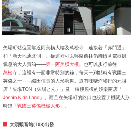
矢場町站位置靠近阿美橫大樓及萬松寺，連接著「赤門通」
和「新天地通北側」。從這裡可以輕鬆前往仍殘留著電器街
氣息的大人寶箱——
第一阿美橫大樓
。也可以步行前往
萬松寺
，這裡有一面非常特別的鐘，每天一到點就有戰國三
英傑之一——織田信長的人形演舞。還有味噌炸豬排的元祖
店「矢場TON（矢場とん）」及一棟樓規模的娛樂商店「
Joshin Kids Land
」。而且在矢場町的路口也設置了機關人形
時鐘「
戰國三英傑機械人形
」。
大須觀音站(T08)出發