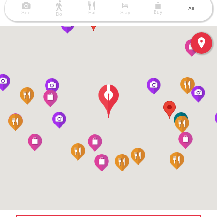
All
Buy
See
Eat
Stay
Do