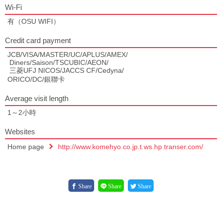
Wi-Fi
有（OSU WIFI）
Credit card payment
JCB/VISA/MASTER/UC/APLUS/AMEX/
Diners/Saison/TSCUBIC/AEON/
三菱UFJ NICOS/JACCS CF/Cedyna/
ORICO/DC/銀聯卡
Average visit length
1～2小時
Websites
Home page
http://www.komehyo.co.jp.t.ws.hp.transer.com/
Share
Share
Share