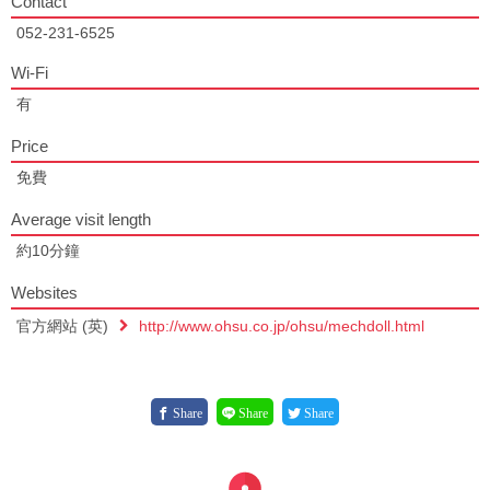
Contact
052-231-6525
Wi-Fi
有
Price
免費
Average visit length
約10分鐘
Websites
官方網站 (英)
http://www.ohsu.co.jp/ohsu/mechdoll.html
Share
Share
Share