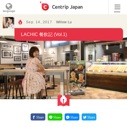
language
menu
Sep. 14, 2017
Willow Lu
LACHIC 餐飲記 (Vol.1)
Share
Share
Share
Share