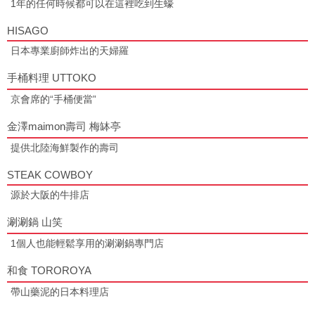
1年的任何時候都可以在這裡吃到生蠔
HISAGO
日本專業廚師炸出的天婦羅
手桶料理 UTTOKO
京會席的“手桶便當”
金澤maimon壽司 梅缽亭
提供北陸海鮮製作的壽司
STEAK COWBOY
源於大阪的牛排店
涮涮鍋 山笑
1個人也能輕鬆享用的涮涮鍋專門店
和食 TOROROYA
帶山藥泥的日本料理店