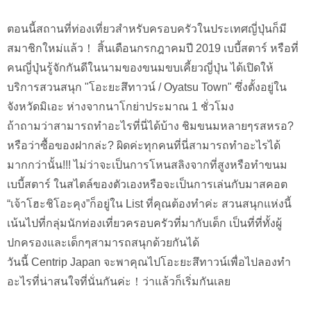
ตอนนี้สถานที่ท่องเที่ยวสำหรับครอบครัวในประเทศญี่ปุ่นก็มี
สมาชิกใหม่แล้ว！ สิ้นเดือนกรกฎาคมปี 2019 เบบี้สตาร์ หรือที่
คนญี่ปุ่นรู้จักกันดีในนามของขนมขบเคี้ยวญี่ปุ่น ได้เปิดให้
บริการสวนสนุก "โอะยะสึทาวน์ / Oyatsu Town" ซึ่งตั้งอยู่ใน
จังหวัดมิเอะ ห่างจากนาโกย่าประมาณ 1 ชั่วโมง
ถ้าถามว่าสามารถทำอะไรที่นี่ได้บ้าง ชิมขนมหลายๆรสหรอ?
หรือว่าซื้อของฝากล่ะ? ผิดค่ะทุกคนที่นี่สามารถทำอะไรได้
มากกว่านั้น!!! ไม่ว่าจะเป็นการโหนสลิงจากที่สูงหรือทำขนม
เบบี้สตาร์ ในสไตล์ของตัวเองหรือจะเป็นการเล่นกับมาสคอต
“เจ้าโฮะชิโอะคุง”ก็อยู่ใน List ที่คุณต้องทำค่ะ สวนสนุกแห่งนี้
เน้นไปที่กลุ่มนักท่องเที่ยวครอบครัวที่มากับเด็ก เป็นที่ที่ทั้งผู้
ปกครองและเด็กๆสามารถสนุกด้วยกันได้
วันนี้ Centrip Japan จะพาคุณไปโอะยะสึทาวน์เพื่อไปลองทำ
อะไรที่น่าสนใจที่นั่นกันค่ะ！ว่าแล้วก็เริ่มกันเลย