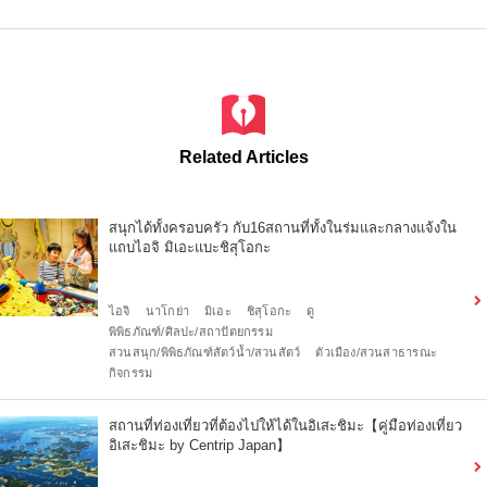
Related Articles
สนุกได้ทั้งครอบครัว กับ16สถานที่ทั้งในร่มและกลางแจ้งใน
แถบไอจิ มิเอะแบะชิสุโอกะ
ไอจิ
นาโกย่า
มิเอะ
ชิสุโอกะ
ดู
พิพิธภัณฑ์/ศิลปะ/สถาปัตยกรรม
สวนสนุก/พิพิธภัณฑ์สัตว์น้ำ/สวนสัตว์
ตัวเมือง/สวนสาธารณะ
กิจกรรม
สถานที่ท่องเที่ยวที่ต้องไปให้ได้ในอิเสะชิมะ【คู่มือท่องเที่ยว
อิเสะชิมะ by Centrip Japan】