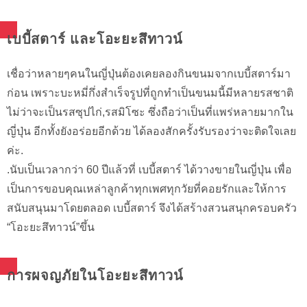
เบบี้สตาร์ และโอะยะสึทาวน์
เชื่อว่าหลายๆคนในญี่ปุ่นต้องเคยลองกินขนมจากเบบี้สตาร์มา
ก่อน เพราะบะหมี่กึ่งสำเร็จรูปที่ถูกทำเป็นขนมนี้มีหลายรสชาติ
ไม่ว่าจะเป็นรสซุปไก่,รสมิโซะ ซึ่งถือว่าเป็นที่แพร่หลายมากใน
ญี่ปุ่น อีกทั้งยังอร่อยอีกด้วย ได้ลองสักครั้งรับรองว่าจะติดใจเลย
ค่ะ.
.นับเป็นเวลากว่า 60 ปีแล้วที่ เบบี้สตาร์ ได้วางขายในญี่ปุ่น เพื่อ
เป็นการขอบคุณเหล่าลูกค้าทุกเพศทุกวัยที่คอยรักและให้การ
สนับสนุนมาโดยตลอด เบบี้สตาร์ จึงได้สร้างสวนสนุกครอบครัว
“โอะยะสึทาวน์”ขึ้น
การผจญภัยในโอะยะสึทาวน์