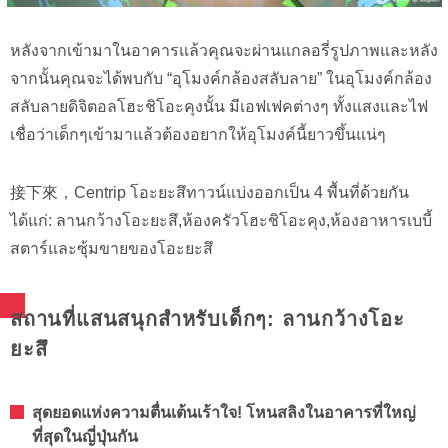
หลังจากเข้ามาในอาคารแล้วคุณจะผ่านแกลอรี่รูปภาพและหลัง
จากนั้นคุณจะได้พบกับ “อุโมงค์กล้องสลับลาย” ในอุโมงค์กล้อง
สลับลายดิจิตอลโฮะชิโอะคุงนั้น มีเอฟเฟคต่างๆ ทั้งแสงและไฟ
เชื่อว่าเด็กๆเข้ามาแล้วต้องอยากให้อุโมงค์นี้ยาวขึ้นแน่ๆ
接下來，Centrip โอะยะสึทาวน์แบ่งออกเป็น 4 พื้นที่ด้วยกัน
ได้แก่: ลานกว้างโอะยะสึ,ห้องครัวโฮะชิโอะคุง,ห้องอาหารเบบี้
สตาร์และซุ้มขายของโอะยะสึ
สถานที่แสนสนุกสำหรับเด็กๆ: ลานกว้างโอะ
ยะสึ
สุดยอดแห่งความตื่นเต้นเร้าใจ! โหนสลิงในอาคารที่ใหญ่
ที่สุดในญี่ปุ่นกัน