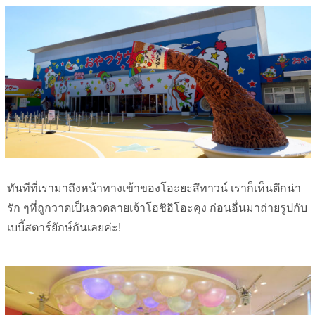
ทันทีที่เรามาถึงหน้าทางเข้าของโอะยะสึทาวน์ เราก็เห็นตึกน่า
รัก ๆที่ถูกวาดเป็นลวดลายเจ้าโฮชิฮิโอะคุง
ก่อนอื่นมาถ่ายรูปกับ
เบบี้สตาร์ยักษ์กันเลยค่ะ!