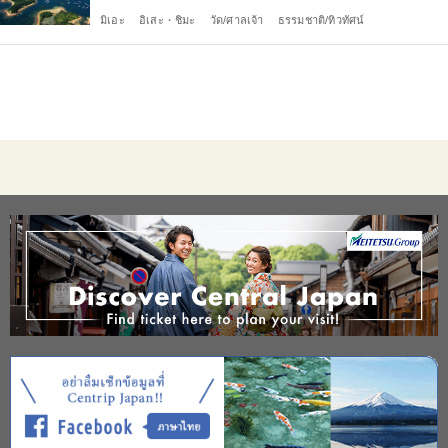
มิเอะ
อิเสะ・ชิมะ
วัด/ศาลเจ้า
ธรรมชาติ/ทิวทัศน์