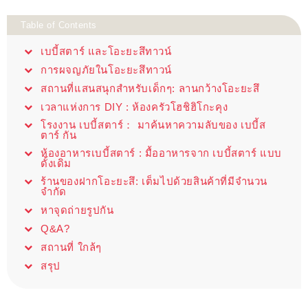
Table of Contents
เบบี้สตาร์ และโอะยะสึทาวน์
การผจญภัยในโอะยะสึทาวน์
สถานที่แสนสนุกสำหรับเด็กๆ: ลานกว้างโอะยะสึ
เวลาแห่งการ DIY : ห้องครัวโฮชิฮิโกะคุง
โรงงาน เบบี้สตาร์： มาค้นหาความลับของ เบบี้ส
ตาร์ กัน
ห้องอาหารเบบี้สตาร์ : มื้ออาหารจาก เบบี้สตาร์ แบบ
ดั้งเดิม
ร้านของฝากโอะยะสึ: เต็มไปด้วยสินค้าที่มีจำนวน
จำกัด
หาจุดถ่ายรูปกัน
Q&A?
สถานที่ ใกล้ๆ
สรุป