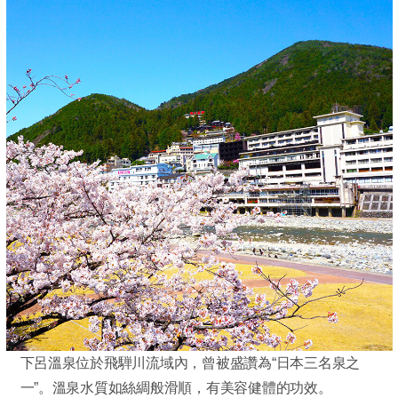
下呂溫泉位於飛騨川流域內，曾被盛讚為“日本三名泉之
一”。溫泉水質如絲綢般滑順，有美容健體的功效。