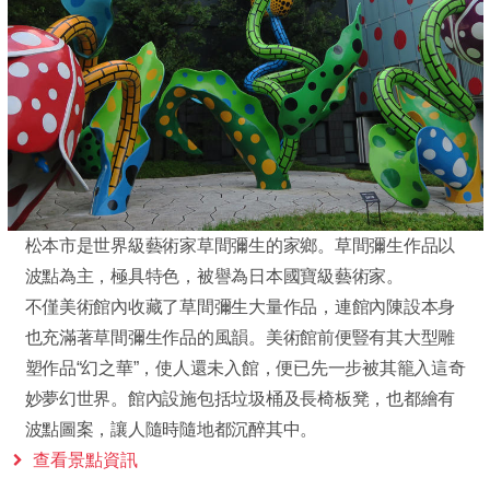
松本市是世界級藝術家草間彌生的家鄉。草間彌生作品以
波點為主，極具特色，被譽為日本國寶級藝術家。
不僅美術館內收藏了草間彌生大量作品，連館內陳設本身
也充滿著草間彌生作品的風韻。美術館前便豎有其大型雕
塑作品“幻之華”，使人還未入館，便已先一步被其籠入這奇
妙夢幻世界。館內設施包括垃圾桶及長椅板凳，也都繪有
波點圖案，讓人隨時隨地都沉醉其中。
查看景點資訊