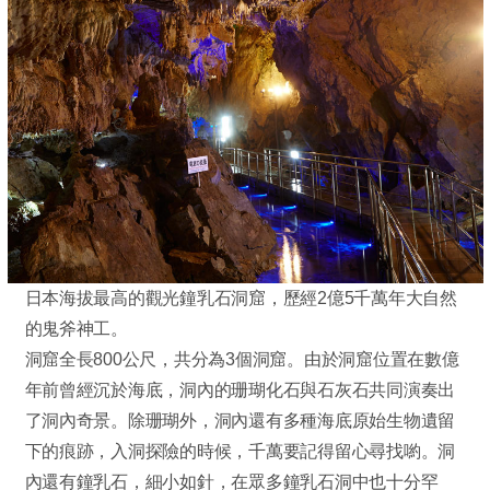
日本海拔最高的觀光鐘乳石洞窟，歷經2億5千萬年大自然
的鬼斧神工。
洞窟全長800公尺，共分為3個洞窟。由於洞窟位置在數億
年前曾經沉於海底，洞內的珊瑚化石與石灰石共同演奏出
了洞內奇景。除珊瑚外，洞內還有多種海底原始生物遺留
下的痕跡，入洞探險的時候，千萬要記得留心尋找喲。洞
內還有鐘乳石，細小如針，在眾多鐘乳石洞中也十分罕