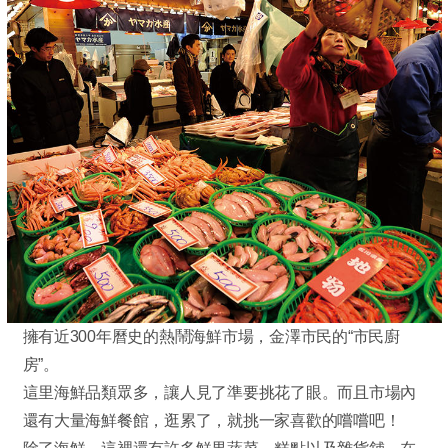
擁有近300年曆史的熱鬧海鮮市場，金澤市民的“市民廚
房”。
這里海鮮品類眾多，讓人見了準要挑花了眼。而且市場內
還有大量海鮮餐館，逛累了，就挑一家喜歡的嚐嚐吧！