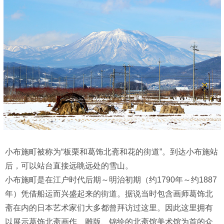
小布施町被称为“板栗和葛饰北斋和花的街道”。到达小布施站
后，可以站台直接远眺远处的雪山。
小布施町是在江户时代后期～明治初期（约1790年～约1887
年）凭借船运而兴盛起来的街道。据说当时包含画师葛饰北
斋在内的日本艺术家们大多都曾拜访过这里。因此这里拥有
以展示葛饰北斋画作、雕版、锦绘的北斋馆美术馆为首的众