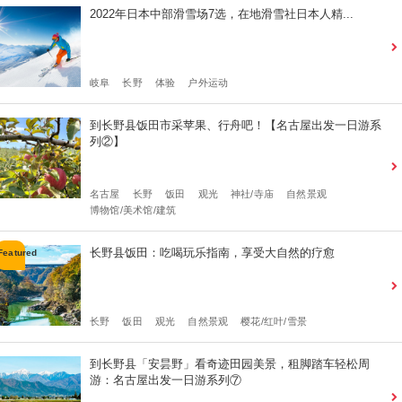
2022年日本中部滑雪场7选，在地滑雪社日本人精...
岐阜
长野
体验
户外运动
到长野县饭田市采苹果、行舟吧！【名古屋出发一日游系
列②】
名古屋
长野
饭田
观光
神社/寺庙
自然景观
博物馆/美术馆/建筑
长野县饭田：吃喝玩乐指南，享受大自然的疗愈
长野
饭田
观光
自然景观
樱花/红叶/雪景
到长野县「安昙野」看奇迹田园美景，租脚踏车轻松周
游：名古屋出发一日游系列⑦