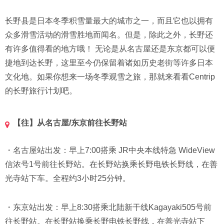
长野县是日本冬季积雪量最大的城市之一，而且它也以拥有
众多滑雪活动的滑雪胜地而闻名。但是，除此之外，长野还
有许多值得看的地方哦！ 无论是从名古屋还是东京都可以便
捷地到达长野，这里至今仍保留着诸如历史老街等许多日本
文化地。如果你想来一场冬季观雪之旅，那就来看看Centrip
的长野旅行计划吧。
【往】从名古屋/东京前往长野站
・名古屋站出发：早上7:00搭乘 JR中央本线特急 WideView
信浓号1号前往长野站。在长野站换乘长野电铁长野线，在善
光寺站下车。全程约3小时25分钟。
・东京站出发：早上8:30搭乘北陆新干线Kagayaki505号前
往长野站。在长野站换乘长野电铁长野线，在善光寺站下