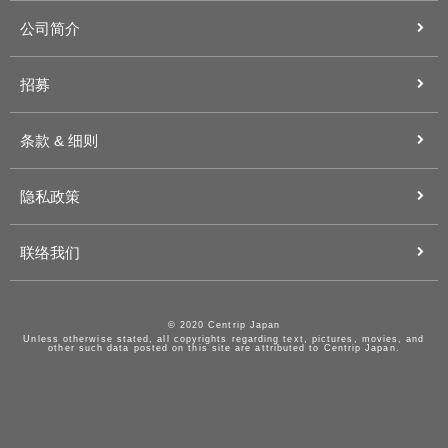
公司简介
招募
条款 & 细则
隐私政策
联络我们
© 2020 Centrip Japan
Unless otherwise stated, all copyrights regarding text, pictures, movies, and
other such data posted on this site are attributed to Centrip Japan.