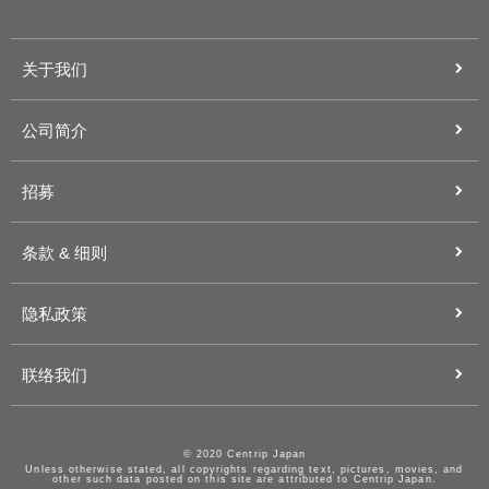
关于我们
公司简介
招募
条款 & 细则
隐私政策
联络我们
© 2020 Centrip Japan
Unless otherwise stated, all copyrights regarding text, pictures, movies, and
other such data posted on this site are attributed to Centrip Japan.