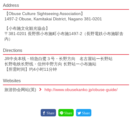
Address
【Obuse Culture Sightseeing Association】
1497-2 Obuse, Kamitakai District, Nagano 381-0201
【小布施文化観光協会】
〒381-0201 長野県小布施町小布施1497-2（長野電鉄小布施駅舎
内）
Directions
JR中央本线・特急白鹭３号・长野方向 名古屋站ー长野站
长野电铁长野线・信州中野方向 长野站ー小布施站
【所需时间】约4小时11分钟
Websites
旅游协会网站(英)
http://www.obusekanko.jp/obuse-guide/
Share
Share
Share